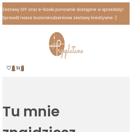
Zestawy DIY oraz e-booki ponownie dostępne w sprzedaży!
Sprawdź nasze bożonarodzeniowe zestawy kreatywne :)
Skip
Skip
to
to
navigation
content
0
0
Tu mnie