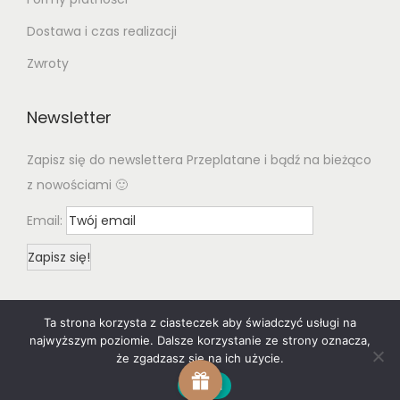
Dostawa i czas realizacji
Zwroty
Newsletter
Zapisz się do newslettera Przeplatane i bądź na bieżąco
z nowościami 🙂
Email:
Ta strona korzysta z ciasteczek aby świadczyć usługi na
najwyższym poziomie. Dalsze korzystanie ze strony oznacza,
że zgadzasz się na ich użycie.
© 2020 Woostify
Privacy Policy
All rights reserved. Designed
Zgoda
& developed by woostify