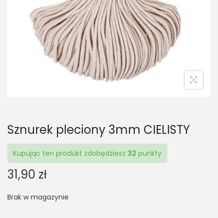
t
t
i
o
n
Sznurek pleciony 3mm CIELISTY
Kupując ten produkt zdobędziesz
32
punkty
31,90
zł
Brak w magazynie