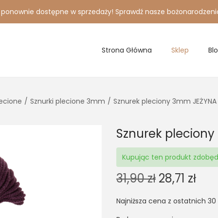
i ponownie dostępne w sprzedaży! Sprawdź nasze bożonarodzeni
Strona Główna
Sklep
Bl
lecione
/
Sznurki plecione 3mm
/
Sznurek pleciony 3mm JEŻYNA
Sznurek plecion
Kupując ten produkt zdobę
O
C
31,90
zł
28,71
zł
r
u
Najniższa cena z ostatnich 30
i
r