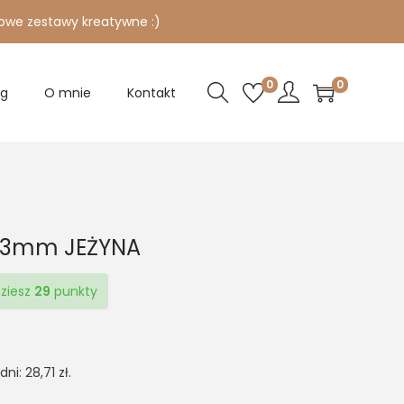
owe zestawy kreatywne :)
0
0
og
O mnie
Kontakt
y 3mm JEŻYNA
dziesz
29
punkty
 dni:
28,71
zł
.