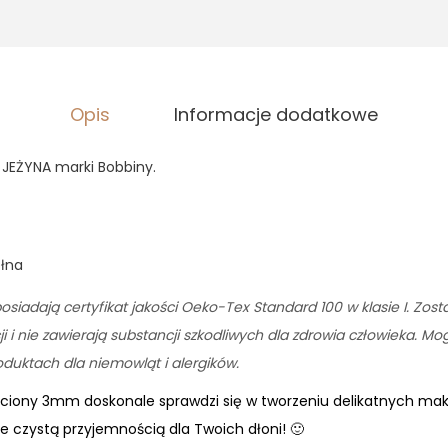
,
1
9
0
z
ł
z
.
Opis
Informacje dodatkowe
ł
.
JEŻYNA marki Bobbiny.
ełna
osiadają certyfikat jakości Oeko-Tex Standard 100 w klasie I. Zos
 i nie zawierają substancji szkodliwych dla zdrowia człowieka. M
uktach dla niemowląt i alergików.
eciony 3mm doskonale sprawdzi się w tworzeniu delikatnych ma
 czystą przyjemnością dla Twoich dłoni! 🙂