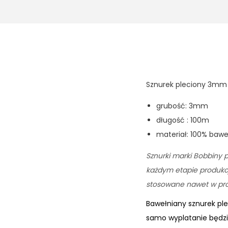
Sznurek pleciony 3mm
grubość: 3mm
długość : 100m
materiał: 100% baw
Sznurki marki Bobbiny p
każdym etapie produkcji
stosowane nawet w prod
Bawełniany sznurek pl
samo wyplatanie będzie