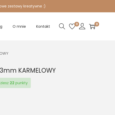
owe zestawy kreatywne :)
0
0
og
O mnie
Kontakt
LOWY
ny 3mm KARMELOWY
dziesz
22
punkty