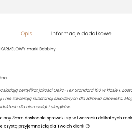
Opis
Informacje dodatkowe
 KARMELOWY marki Bobbiny.
ełna
osiadają certyfikat jakości Oeko-Tex Standard 100 w klasie I. Zos
 i nie zawierają substancji szkodliwych dla zdrowia człowieka. M
uktach dla niemowląt i alergików.
eciony 3mm doskonale sprawdzi się w tworzeniu delikatnych ma
 czystą przyjemnością dla Twoich dłoni! 🙂