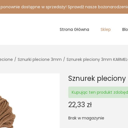
i ponownie dostępne w sprzedaży! Sprawdź nasze bożonarodzeni
Strona Główna
Sklep
Bl
lecione
/
Sznurki plecione 3mm
/
Sznurek pleciony 3mm KARME
Sznurek plecio
Kupując ten produkt zdobę
22,33
zł
Brak w magazynie