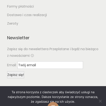
Formy płatności
Dostawa i czas realizacji
Zwroty
Newsletter
Zapisz się do newslettera Przeplatane i bądź na bieżąco
z nowościami 🙂
Email:
Ta strona korzysta z ciasteczek aby świadczyć usługi na
najwyższym poziomie. Dalsze korzystanie ze strony oznacza,
że zgadzasz się na ich użycie.
© 2020 Woostify
Privacy Policy
All rights reserved. Designed