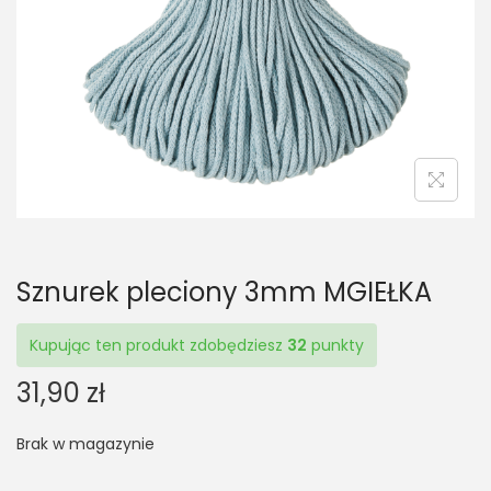
t
t
i
o
n
Sznurek pleciony 3mm MGIEŁKA
Kupując ten produkt zdobędziesz
32
punkty
31,90
zł
Brak w magazynie