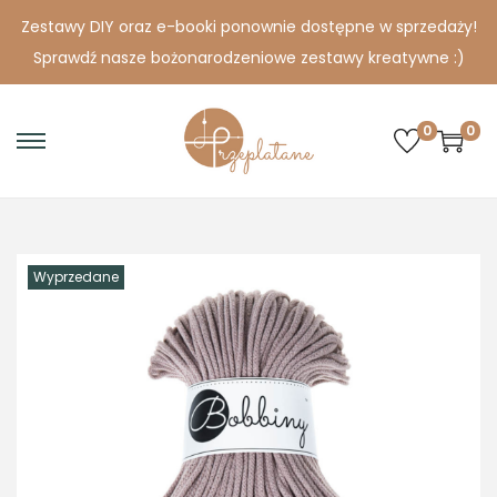
Zestawy DIY oraz e-booki ponownie dostępne w sprzedaży!
Sprawdź nasze bożonarodzeniowe zestawy kreatywne :)
0
0
S
S
k
k
i
i
p
p
Wyprzedane
t
t
o
o
n
c
a
o
v
n
i
t
g
e
a
n