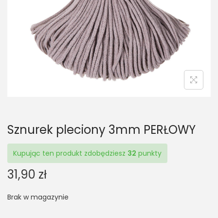
t
t
i
o
n
Sznurek pleciony 3mm PERŁOWY
Kupując ten produkt zdobędziesz
32
punkty
31,90
zł
Brak w magazynie