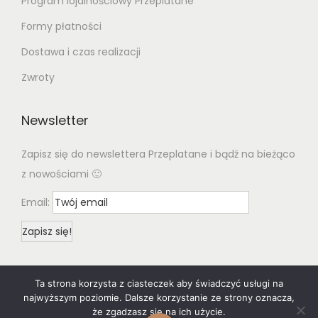
Program lojalnościowy Przeplatane
Formy płatności
Dostawa i czas realizacji
Zwroty
Newsletter
Zapisz się do newslettera Przeplatane i bądź na bieżąco
z nowościami 🙂
Email:
Ta strona korzysta z ciasteczek aby świadczyć usługi na
najwyższym poziomie. Dalsze korzystanie ze strony oznacza,
że zgadzasz się na ich użycie.
© 2020 Woostify
Privacy Policy
All rights reserved. Designed