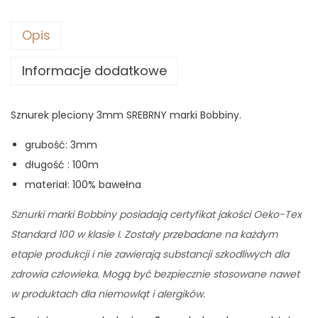
9
0
z
Opis
ł
Informacje dodatkowe
z
.
ł
.
Sznurek pleciony 3mm SREBRNY marki Bobbiny.
grubość: 3mm
długość : 100m
materiał: 100% bawełna
Sznurki marki Bobbiny posiadają certyfikat jakości Oeko-Tex
Standard 100 w klasie I. Zostały przebadane na każdym
etapie produkcji i nie zawierają substancji szkodliwych dla
zdrowia człowieka. Mogą być bezpiecznie stosowane nawet
w produktach dla niemowląt i alergików.