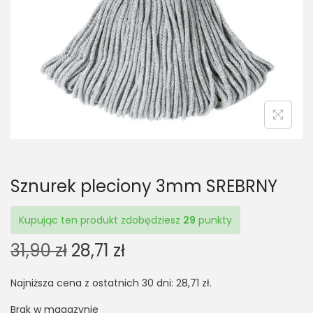
t
t
i
o
n
Sznurek pleciony 3mm SREBRNY
Kupując ten produkt zdobędziesz
29
punkty
O
C
31,90
zł
28,71
zł
r
u
Najniższa cena z ostatnich 30 dni:
28,71
zł
.
i
r
g
r
Brak w magazynie