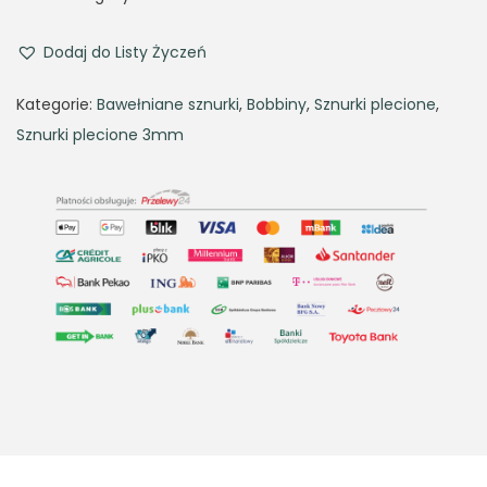
i
e
n
n
Dodaj do Listy Życzeń
a
t
Kategorie:
Bawełniane sznurki
,
Bobbiny
,
Sznurki plecione
,
l
p
Sznurki plecione 3mm
p
r
r
i
i
c
c
e
e
i
w
s
a
:
s
2
:
8
3
,
1
7
,
1