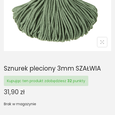
t
t
i
o
n
Sznurek pleciony 3mm SZAŁWIA
Kupując ten produkt zdobędziesz
32
punkty
31,90
zł
Brak w magazynie