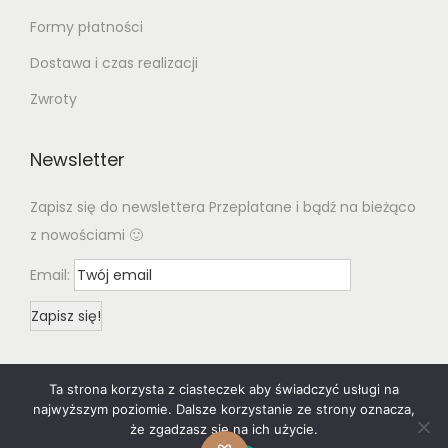
Formy płatności
Dostawa i czas realizacji
Zwroty
Newsletter
Zapisz się do newslettera Przeplatane i bądź na bieżąco
z nowościami 🙂
Email:
Ta strona korzysta z ciasteczek aby świadczyć usługi na
najwyższym poziomie. Dalsze korzystanie ze strony oznacza,
że zgadzasz się na ich użycie.
© 2020 Woostify
Privacy Policy
All rights reserved. Designed