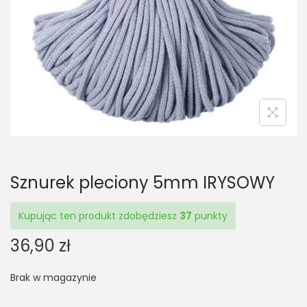
t
t
i
o
n
Sznurek pleciony 5mm IRYSOWY
Kupując ten produkt zdobędziesz
37
punkty
36,90
zł
Brak w magazynie