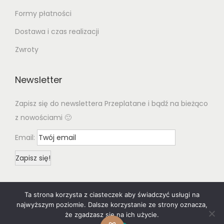
Formy płatności
Dostawa i czas realizacji
Zwroty
Newsletter
Zapisz się do newslettera Przeplatane i bądź na bieżąco
z nowościami 🙂
Email:
Ta strona korzysta z ciasteczek aby świadczyć usługi na
najwyższym poziomie. Dalsze korzystanie ze strony oznacza,
że zgadzasz się na ich użycie.
© 2020 Woostify
Privacy Policy
All rights reserved. Designed