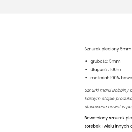
Sznurek pleciony 5mm 
grubość: 5mm
długość : 100m
materiał: 100% baw
Sznurki marki Bobbiny p
każdym etapie produkcji
stosowane nawet w prod
Bawełniany sznurek pl
torebek i wielu innych