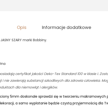
Opis
Informacje dodatkowe
JASNY SZARY marki Bobbiny.
ełna
osiadają certyfikat jakości Oeko-Tex Standard 100 w klasie I. Zos
 i nie zawierają substancji szkodliwych dla zdrowia człowieka. M
uktach dla niemowląt i alergików.
eciony 5mm doskonale sprawdzi się w tworzeniu makramowych p
 dekoracji, a samo wyplatanie będzie czystą przyjemnością dla Tw