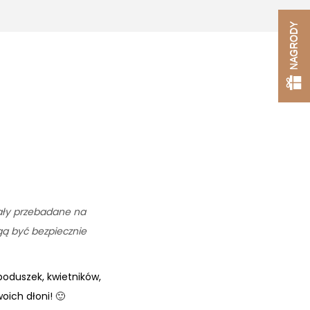
NAGRODY
tały przebadane na
ogą być bezpiecznie
oduszek, kwietników,
oich dłoni! 🙂