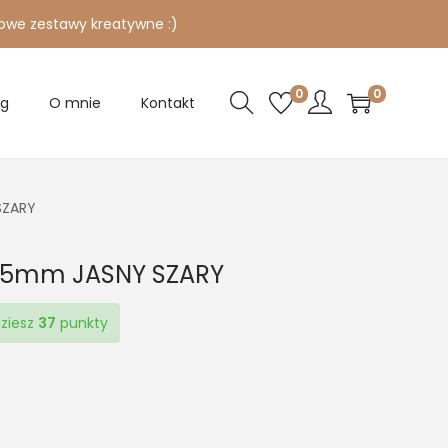
owe zestawy kreatywne :)
0
0
og
O mnie
Kontakt
SZARY
y 5mm JASNY SZARY
dziesz
37
punkty