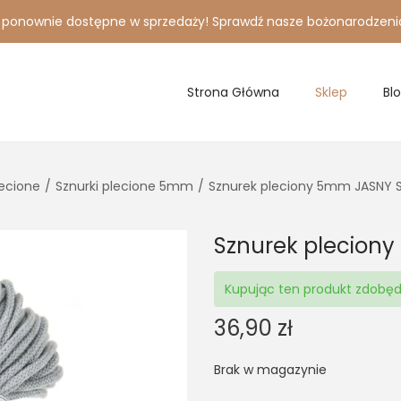
i ponownie dostępne w sprzedaży! Sprawdź nasze bożonarodzeni
Strona Główna
Sklep
Bl
lecione
/
Sznurki plecione 5mm
/
Sznurek pleciony 5mm JASNY 
Sznurek plecion
Kupując ten produkt zdobę
36,90
zł
Brak w magazynie