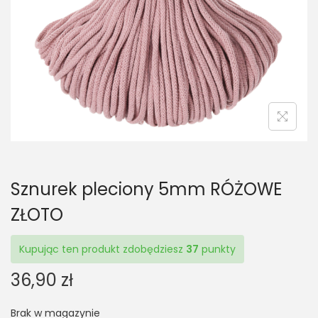
t
t
i
o
n
Sznurek pleciony 5mm RÓŻOWE
ZŁOTO
Kupując ten produkt zdobędziesz
37
punkty
36,90
zł
Brak w magazynie