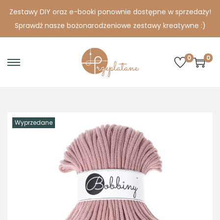
Zestawy DIY oraz e-booki ponownie dostępne w sprzedaży!
Sprawdź nasze bożonarodzeniowe zestawy kreatywne :)
0
0
S
S
k
k
i
i
p
p
Wyprzedane
t
t
o
o
n
c
a
o
v
n
i
t
g
e
a
n