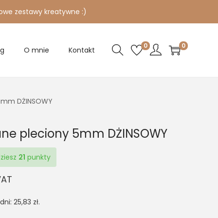
owe zestawy kreatywne :)
0
0
og
O mnie
Kontakt
y 5mm DŻINSOWY
tane pleciony 5mm DŻINSOWY
dziesz
21
punkty
VAT
 dni:
25,83
zł
.