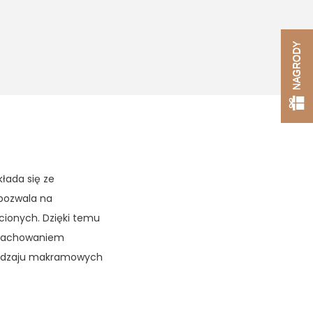
NAGRODY
łada się ze
 pozwala na
cionych. Dzięki temu
z zachowaniem
o rodzaju makramowych