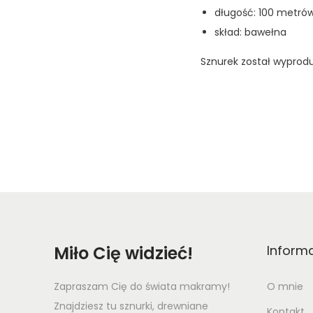
długość: 100 metró
skład: bawełna
Sznurek został wyprod
Miło Cię widzieć!
Inform
Zapraszam Cię do świata makramy!
O mnie
Znajdziesz tu sznurki, drewniane
Kontakt