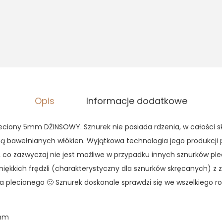
,
3
9
0
z
ł
z
.
ł
.
Opis
Informacje dodatkowe
eciony 5mm DŻINSOWY. Sznurek nie posiada rdzenia, w całości sk
bą bawełnianych włókien. Wyjątkowa technologia jego produkcji
 co zazwyczaj nie jest możliwe w przypadku innych sznurków ple
iękkich frędzli (charakterystyczny dla sznurków skręcanych) 
rka plecionego 🙂 Sznurek doskonale sprawdzi się we wszelkieg
5mm