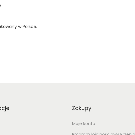
w
ukowany w Polsce.
acje
Zakupy
Moje konto
Program lojalnościowy Przepl