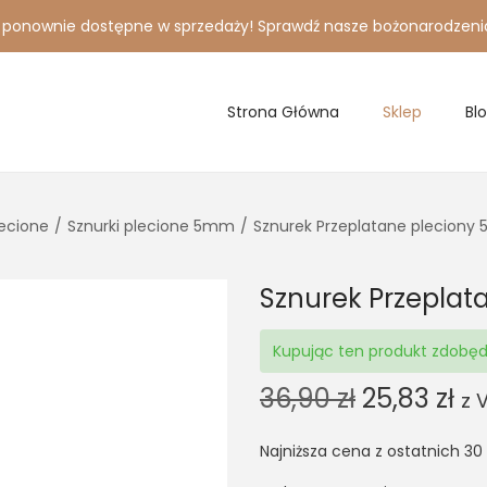
i ponownie dostępne w sprzedaży! Sprawdź nasze bożonarodzeni
Strona Główna
Sklep
Bl
lecione
/
Sznurki plecione 5mm
/
Sznurek Przeplatane plecion
Sznurek Przepla
Kupując ten produkt zdobę
O
C
36,90
zł
25,83
zł
z 
r
u
Najniższa cena z ostatnich 30
i
r