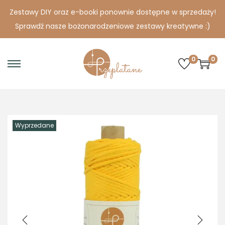
Zestawy DIY oraz e-booki ponownie dostępne w sprzedaży!
Sprawdź nasze bożonarodzeniowe zestawy kreatywne :)
0
0
S
S
k
k
i
i
p
p
Wyprzedane
t
t
o
o
n
c
a
o
v
n
i
t
g
e
a
n