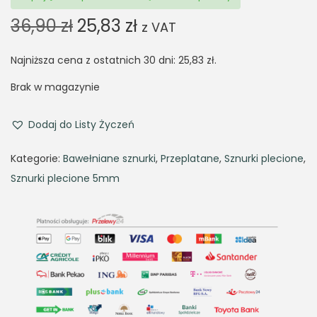
O
C
36,90
zł
25,83
zł
z VAT
r
u
Najniższa cena z ostatnich 30 dni:
i
r
25,83
zł
.
g
r
Brak w magazynie
i
e
n
n
Dodaj do Listy Życzeń
a
t
Kategorie:
Bawełniane sznurki
,
Przeplatane
,
Sznurki plecione
,
l
p
Sznurki plecione 5mm
p
r
r
i
i
c
c
e
e
i
w
s
a
: