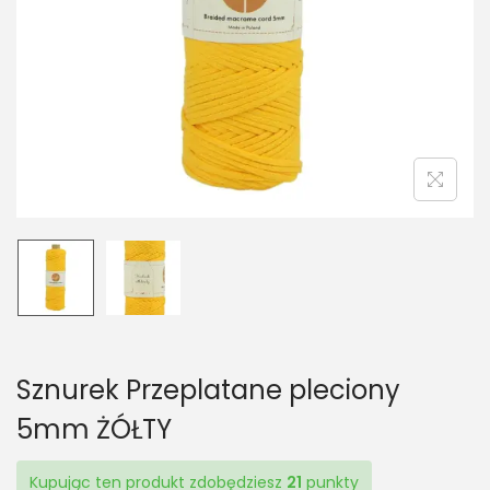
t
t
i
o
n
Sznurek Przeplatane pleciony
5mm ŻÓŁTY
Kupując ten produkt zdobędziesz
21
punkty