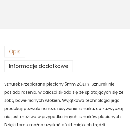
s
2
:
5
3
,
6
8
,
3
9
0
z
Opis
ł
z
.
Informacje dodatkowe
ł
.
Sznurek Przeplatane pleciony 5mm ŻÓŁTY. Sznurek nie
posiada rdzenia, w całości składa się ze splatających się ze
sobą bawełnianych włókien. Wyjątkowa technologia jego
produkcji pozwala na rozczesywanie sznurka, co zazwyczaj
nie jest możliwe w przypadku innych sznurków plecionych.
Dzięki temu można uzyskać efekt miękkich frędzli