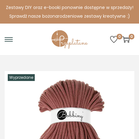
Zestawy DIY oraz e-booki ponownie dostępne w sprzedaży!
Sprawdź nasze bożonarodzeniowe zestawy kreatywne :)
0
0
S
S
k
k
i
i
p
p
Wyprzedane
t
t
o
o
n
c
a
o
v
n
i
t
g
e
a
n