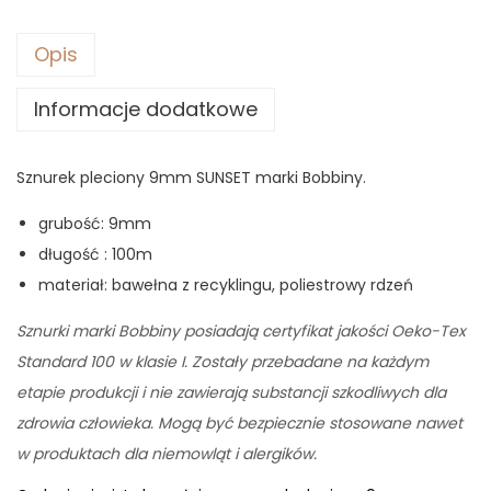
9
0
z
Opis
ł
Informacje dodatkowe
z
.
ł
.
Sznurek pleciony 9mm SUNSET marki Bobbiny.
grubość: 9mm
długość : 100m
materiał: bawełna z recyklingu, poliestrowy rdzeń
Sznurki marki Bobbiny posiadają certyfikat jakości Oeko-Tex
Standard 100 w klasie I. Zostały przebadane na każdym
etapie produkcji i nie zawierają substancji szkodliwych dla
zdrowia człowieka. Mogą być bezpiecznie stosowane nawet
w produktach dla niemowląt i alergików.