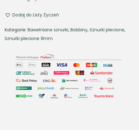
i
e
n
n
Dodaj do Listy Życzeń
a
t
Kategorie:
Bawełniane sznurki
,
Bobbiny
,
Sznurki plecione
,
l
p
Sznurki plecione 9mm
p
r
r
i
i
c
c
e
e
i
w
s
a
:
s
4
:
8
6
,
9
9
,
3