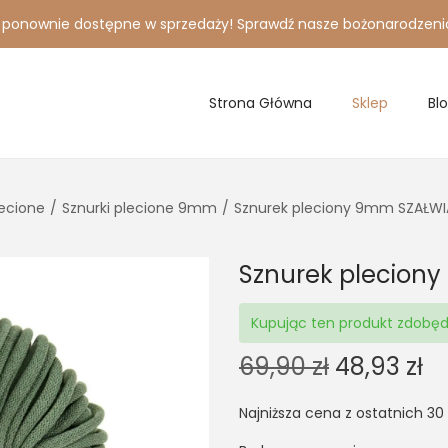
i ponownie dostępne w sprzedaży! Sprawdź nasze bożonarodzeni
Strona Główna
Sklep
Bl
lecione
/
Sznurki plecione 9mm
/
Sznurek pleciony 9mm SZAŁWI
Sznurek plecion
Kupując ten produkt zdobę
O
C
69,90
zł
48,93
zł
r
u
Najniższa cena z ostatnich 30
i
r