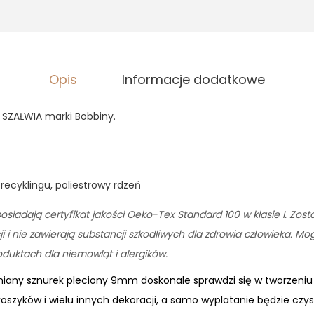
,
3
9
0
z
ł
z
.
Opis
Informacje dodatkowe
ł
.
SZAŁWIA marki Bobbiny.
recyklingu, poliestrowy rdzeń
osiadają certyfikat jakości Oeko-Tex Standard 100 w klasie I. Zos
 i nie zawierają substancji szkodliwych dla zdrowia człowieka. M
uktach dla niemowląt i alergików.
łniany sznurek pleciony 9mm doskonale sprawdzi się w tworze
koszyków i wielu innych dekoracji, a samo wyplatanie będzie czy