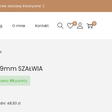
owe zestawy kreatywne :)
0
0
og
O mnie
Kontakt
A
y 9mm SZAŁWIA
dziesz
49
punkty
 dni:
48,93
zł
.