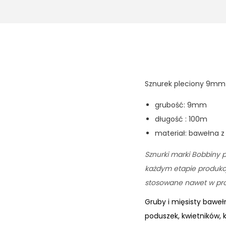
Sznurek pleciony 9mm 
grubość: 9mm
długość : 100m
materiał: bawełna z 
Sznurki marki Bobbiny p
każdym etapie produkcji
stosowane nawet w prod
Gruby i mięsisty bawe
poduszek, kwietników, 