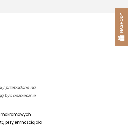
NAGRODY
tały przebadane na
ogą być bezpiecznie
niu makramowych
stą przyjemnością dla