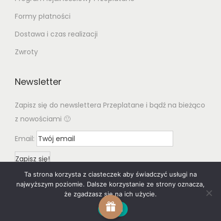
Formy płatności
Dostawa i czas realizacji
Zwroty
Newsletter
Zapisz się do newslettera Przeplatane i bądź na bieżąco
z nowościami 🙂
Email:
Ta strona korzysta z ciasteczek aby świadczyć usługi na
najwyższym poziomie. Dalsze korzystanie ze strony oznacza,
że zgadzasz się na ich użycie.
Zgoda
© 2020 Woostify
Privacy Policy
All rights reserved. Designed