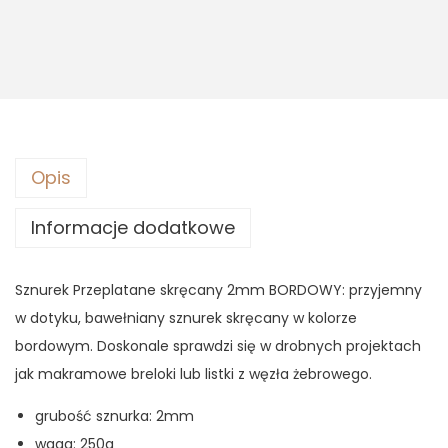
s
1
:
0
1
,
4
4
,
3
9
0
z
Opis
ł
z
.
Informacje dodatkowe
ł
.
Sznurek Przeplatane skręcany 2mm BORDOWY: przyjemny
w dotyku, bawełniany sznurek skręcany w kolorze
bordowym. Doskonale sprawdzi się w drobnych projektach
jak makramowe breloki lub listki z węzła żebrowego.
grubość sznurka: 2mm
waga: 250g