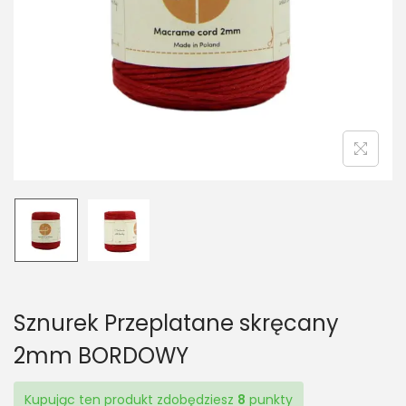
t
t
i
o
n
Sznurek Przeplatane skręcany
2mm BORDOWY
Kupując ten produkt zdobędziesz
8
punkty