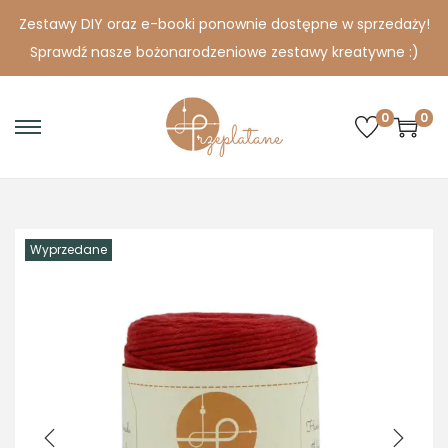
Zestawy DIY oraz e-booki ponownie dostępne w sprzedaży!
Sprawdź nasze bożonarodzeniowe zestawy kreatywne :)
0
0
S
S
k
k
i
i
p
p
Wyprzedane
t
t
o
o
n
c
a
o
v
n
i
t
g
e
a
n