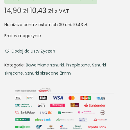
O
C
14,90
zł
10,43
zł
z VAT
r
u
Najniższa cena z ostatnich 30 dni:
i
r
10,43
zł
.
g
r
Brak w magazynie
i
e
n
n
Dodaj do Listy Życzeń
a
t
Kategorie:
Bawełniane sznurki
,
Przeplatane
,
Sznurki
l
p
skręcane
,
Sznurki skręcane 2mm
p
r
r
i
i
c
c
e
e
i
w
s
a
: