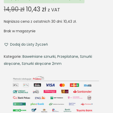
O
C
14,90
zł
10,43
zł
z VAT
r
u
Najniższa cena z ostatnich 30 dni:
i
r
10,43
zł
.
g
r
Brak w magazynie
i
e
n
n
Dodaj do Listy Życzeń
a
t
Kategorie:
Bawełniane sznurki
,
Przeplatane
,
Sznurki
l
p
skręcane
,
Sznurki skręcane 2mm
p
r
r
i
i
c
c
e
e
i
w
s
a
: