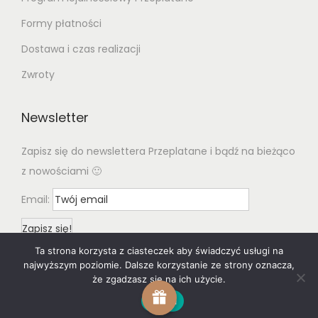
Formy płatności
Dostawa i czas realizacji
Zwroty
Newsletter
Zapisz się do newslettera Przeplatane i bądź na bieżąco
z nowościami 🙂
Email:
Ta strona korzysta z ciasteczek aby świadczyć usługi na
najwyższym poziomie. Dalsze korzystanie ze strony oznacza,
że zgadzasz się na ich użycie.
Zgoda
© 2020 Woostify
Privacy Policy
All rights reserved. Designed