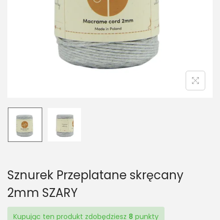
t
t
i
o
n
Sznurek Przeplatane skręcany
2mm SZARY
Kupując ten produkt zdobędziesz
8
punkty