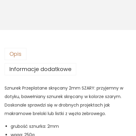
s
1
:
0
1
,
4
4
,
3
9
0
z
Opis
ł
z
.
Informacje dodatkowe
ł
.
Sznurek Przeplatane skręcany 2mm SZARY: przyjemny w
dotyku, bawełniany sznurek skręcany w kolorze szarym.
Doskonale sprawdzi się w drobnych projektach jak
makramowe breloki lub listki z węzła żebrowego.
grubość sznurka: 2mm
waga: 250g