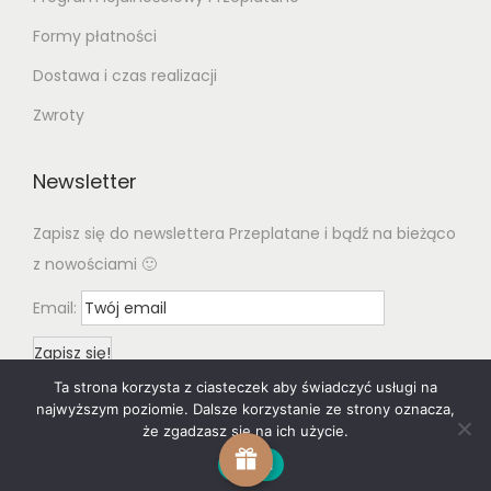
Formy płatności
Dostawa i czas realizacji
Zwroty
Newsletter
Zapisz się do newslettera Przeplatane i bądź na bieżąco
z nowościami 🙂
Email:
Ta strona korzysta z ciasteczek aby świadczyć usługi na
najwyższym poziomie. Dalsze korzystanie ze strony oznacza,
że zgadzasz się na ich użycie.
Zgoda
© 2020 Woostify
Privacy Policy
All rights reserved. Designed