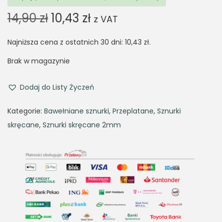
O
C
14,90
zł
10,43
zł
z VAT
r
u
Najniższa cena z ostatnich 30 dni:
i
r
10,43
zł
.
g
r
Brak w magazynie
i
e
n
n
Dodaj do Listy Życzeń
a
t
Kategorie:
Bawełniane sznurki
,
Przeplatane
,
Sznurki
l
p
skręcane
,
Sznurki skręcane 2mm
p
r
r
i
i
c
c
e
e
i
w
s
a
: