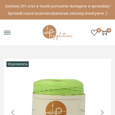
Zestawy DIY oraz e-booki ponownie dostępne w sprzedaży!
Sprawdź nasze bożonarodzeniowe zestawy kreatywne :)
0
0
S
S
k
k
i
i
p
p
Wyprzedane
t
t
o
o
n
c
a
o
v
n
i
t
g
e
a
n