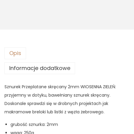
s
1
:
0
1
,
4
4
,
3
9
0
z
Opis
ł
z
.
Informacje dodatkowe
ł
.
Sznurek Przeplatane skręcany 2mm WIOSENNA ZIELEŃ:
przyjemny w dotyku, bawełniany sznurek skręcany.
Doskonale sprawdzi się w drobnych projektach jak
makramowe breloki lub listki z węzła żebrowego.
grubość sznurka: 2mm
waga: 250g