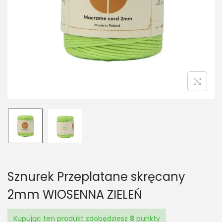
t
t
i
o
n
Sznurek Przeplatane skręcany
2mm WIOSENNA ZIELEŃ
Kupując ten produkt zdobędziesz
8
punkty