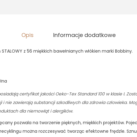
,
3
9
0
z
ł
z
.
Opis
Informacje dodatkowe
ł
.
STALOWY z 56 miękkich bawełnianych włókien marki Bobbiny.
ełna
osiadają certyfikat jakości Oeko-Tex Standard 100 w klasie I. Zos
 i nie zawierają substancji szkodliwych dla zdrowia człowieka. M
uktach dla niemowląt i alergików.
ręcany pozwala na tworzenie pięknych, miękkich projektów. Poj
recyklingu można rozczesywać tworząc efektowne frędzle. Sznur