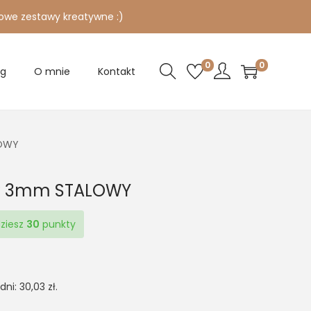
owe zestawy kreatywne :)
0
0
og
O mnie
Kontakt
LOWY
ny 3mm STALOWY
dziesz
30
punkty
 dni:
30,03
zł
.