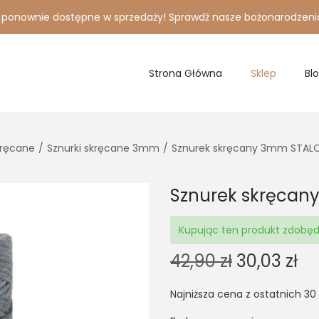
i ponownie dostępne w sprzedaży! Sprawdź nasze bożonarodzeni
Strona Główna
Sklep
Bl
kręcane
/
Sznurki skręcane 3mm
/
Sznurek skręcany 3mm STA
Sznurek skręca
Kupując ten produkt zdobę
O
C
42,90
zł
30,03
zł
r
u
Najniższa cena z ostatnich 30
i
r