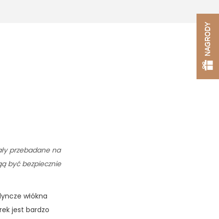
NAGRODY
tały przebadane na
ogą być bezpiecznie
edyncze włókna
ek jest bardzo