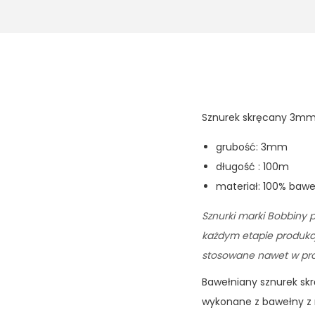
Sznurek skręcany 3mm 
grubość: 3mm
długość : 100m
materiał: 100% baw
Sznurki marki Bobbiny p
każdym etapie produkcji
stosowane nawet w prod
Bawełniany sznurek sk
wykonane z bawełny z 