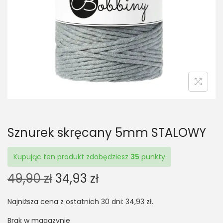
t
t
i
o
n
Sznurek skręcany 5mm STALOWY
Kupując ten produkt zdobędziesz
35
punkty
O
C
49,90
zł
34,93
zł
r
u
Najniższa cena z ostatnich 30 dni:
34,93
zł
.
i
r
g
r
Brak w magazynie