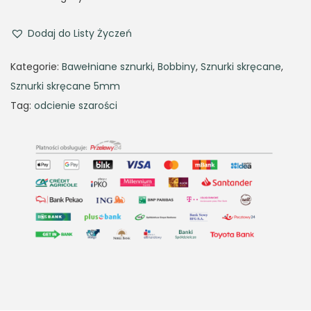
i
e
n
n
Dodaj do Listy Życzeń
a
t
Kategorie:
Bawełniane sznurki
,
Bobbiny
,
Sznurki skręcane
,
l
p
Sznurki skręcane 5mm
p
r
Tag:
odcienie szarości
r
i
i
c
c
e
e
i
w
s
a
:
s
3
:
4
4
,
9
9
,
3