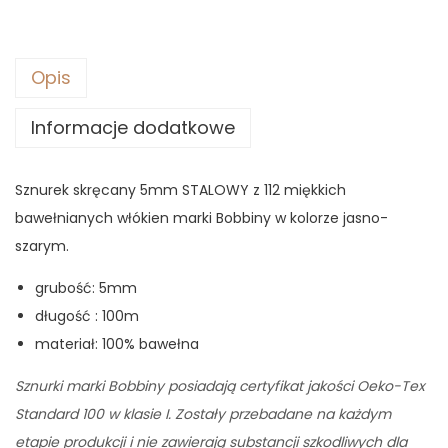
9
0
z
ł
Opis
z
.
Informacje dodatkowe
ł
.
Sznurek skręcany 5mm STALOWY z 112 miękkich
bawełnianych włókien marki Bobbiny w kolorze jasno-
szarym.
grubość: 5mm
długość : 100m
materiał: 100% bawełna
Sznurki marki Bobbiny posiadają certyfikat jakości Oeko-Tex
Standard 100 w klasie I. Zostały przebadane na każdym
etapie produkcji i nie zawierają substancji szkodliwych dla