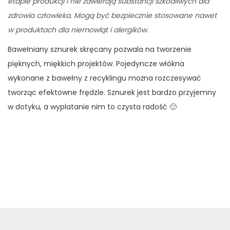
etapie produkcji i nie zawierają substancji szkodliwych dla
zdrowia człowieka. Mogą być bezpiecznie stosowane nawet
w produktach dla niemowląt i alergików.
Bawełniany sznurek skręcany pozwala na tworzenie
pięknych, miękkich projektów. Pojedyncze włókna
wykonane z bawełny z recyklingu można rozczesywać
tworząc efektowne frędzle. Sznurek jest bardzo przyjemny
w dotyku, a wyplatanie nim to czysta radość 🙂