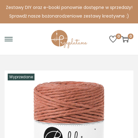
Zestawy DIY oraz e-booki ponownie dostępne w sprzedaży!
Sprawdź nasze bożonarodzeniowe zestawy kreatywne :)
0
0
S
S
k
k
i
i
p
p
Wyprzedane
t
t
o
o
n
c
a
o
v
n
i
t
g
e
a
n