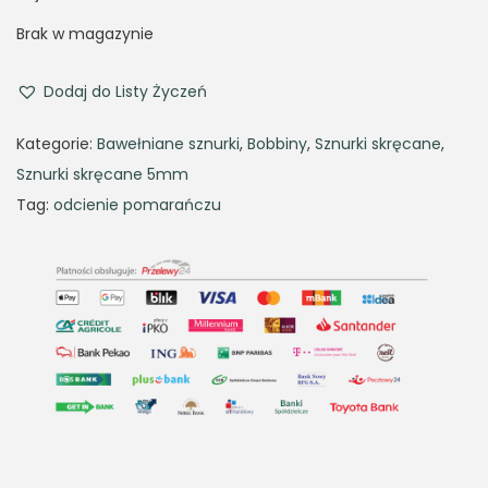
i
r
g
r
Brak w magazynie
i
e
n
n
Dodaj do Listy Życzeń
a
t
Kategorie:
Bawełniane sznurki
,
Bobbiny
,
Sznurki skręcane
,
l
p
Sznurki skręcane 5mm
p
r
Tag:
odcienie pomarańczu
r
i
i
c
c
e
e
i
w
s
a
:
s
3
:
4
4
,