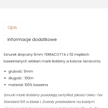
9
9
,
3
9
0
z
ł
Opis
z
.
Informacje dodatkowe
ł
.
Sznurek skręcany 5mm TERRACOTTA z 112 miękkich
bawełnianych włókien marki Bobbiny w kolorze terracotta.
grubość: 5mm
długość : 100m
materiał: 100% bawełna
Sznurki marki Bobbiny posiadają certyfikat jakości Oeko-Tex
Standard 100 w klasie I. Zostały przebadane na każdym