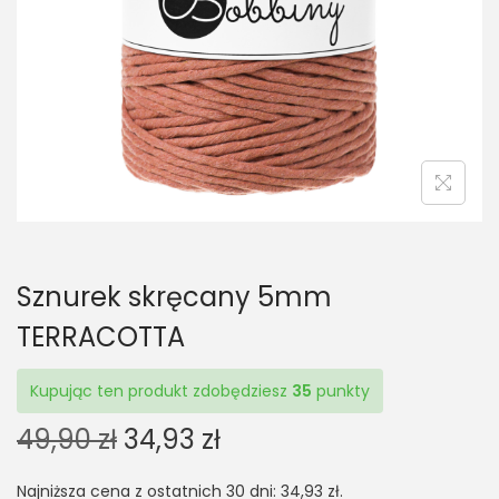
t
t
i
o
n
Sznurek skręcany 5mm
TERRACOTTA
Kupując ten produkt zdobędziesz
35
punkty
O
C
49,90
zł
34,93
zł
r
u
Najniższa cena z ostatnich 30 dni:
34,93
zł
.