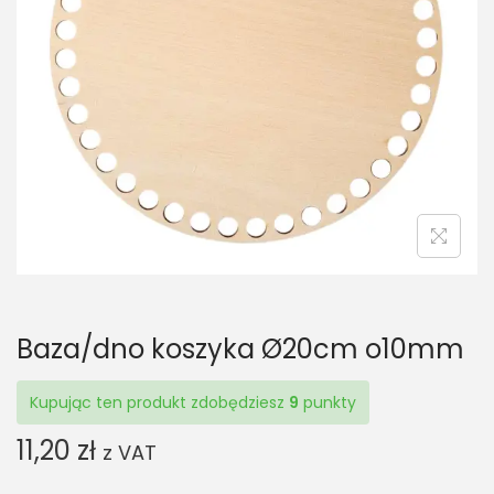
t
t
i
o
n
Baza/dno koszyka Ø20cm o10mm
Kupując ten produkt zdobędziesz
9
punkty
11,20
zł
z VAT