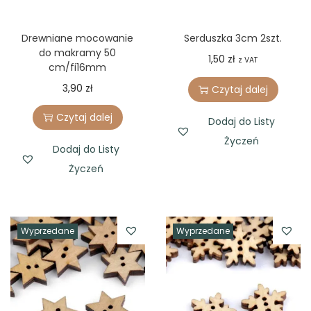
Drewniane mocowanie
Serduszka 3cm 2szt.
do makramy 50
1,50
zł
z VAT
cm/fi16mm
3,90
zł
Czytaj dalej
Czytaj dalej
Dodaj do Listy
Życzeń
Dodaj do Listy
Życzeń
Wyprzedane
Wyprzedane