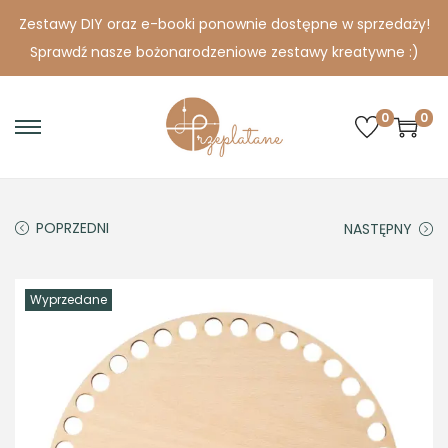
Zestawy DIY oraz e-booki ponownie dostępne w sprzedaży!
Sprawdź nasze bożonarodzeniowe zestawy kreatywne :)
0
0
S
S
k
k
i
i
p
p
POPRZEDNI
NASTĘPNY
t
t
o
o
Wyprzedane
n
c
a
o
v
n
i
t
g
e
a
n