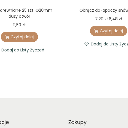
 drewniane 25 szt. Ø20mm
Obręcz do łapaczy snó
duży otwór
O
C
7,20
zł
6,48
zł
11,50
zł
r
u
Czytaj dalej
i
r
Czytaj dalej
g
r
Dodaj do Listy Życ
Dodaj do Listy Życzeń
i
e
n
n
a
t
l
p
p
r
r
i
i
c
c
e
e
i
acje
Zakupy
w
s