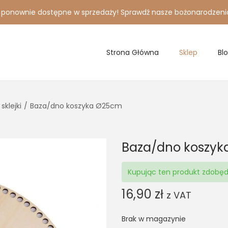
i ponownie dostępne w sprzedaży! Sprawdź nasze bożonarodzeni
Strona Główna
Sklep
Bl
sklejki
/
Baza/dno koszyka Ø25cm
Baza/dno koszy
Kupując ten produkt zdobę
16,90
zł
z VAT
Brak w magazynie