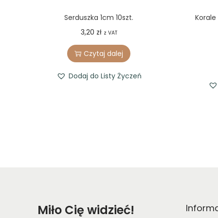
Serduszka 1cm 10szt.
Korale
3,20
zł
z VAT
Czytaj dalej
Dodaj do Listy Życzeń
Miło Cię widzieć!
Inform