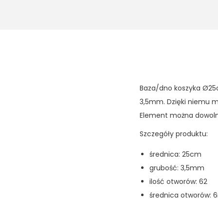
Baza/dno koszyka Ø25c
3,5mm. Dzięki niemu m
Element można dowolni
Szczegóły produktu:
średnica: 25cm
grubość: 3,5mm
ilość otworów: 62
średnica otworów: