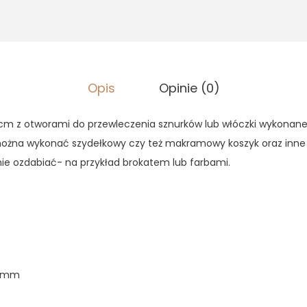
Opis
Opinie (0)
m z otworami do przewleczenia sznurków lub włóczki wykonane z
ożna wykonać szydełkowy czy też makramowy koszyk oraz inne
e ozdabiać- na przykład brokatem lub farbami.
 6mm