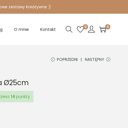
owe zestawy kreatywne :)
0
0
og
O mnie
Kontakt
POPRZEDNI
NASTĘPNY
ka Ø25cm
dziesz
14
punkty