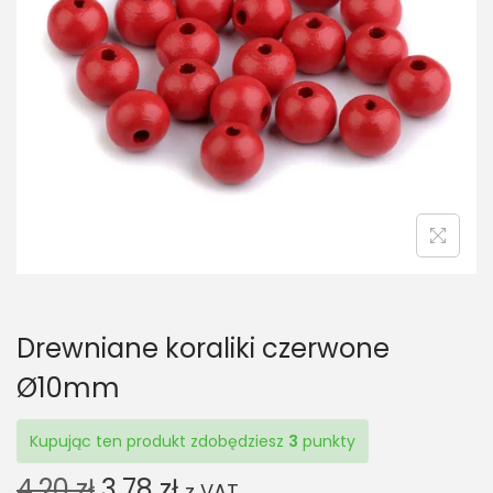
t
t
i
o
n
Drewniane koraliki czerwone
Ø10mm
Kupując ten produkt zdobędziesz
3
punkty
O
C
4,20
zł
3,78
zł
z VAT