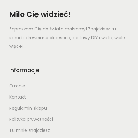
e
i
w
s
Miło Cię widzieć!
a
:
s
3
Zapraszam Cię do świata makramy! Znajdziesz tu
:
,
sznurki, drewniane akcesoria, zestawy DIY i wiele, wiele
4
7
więcej...
,
8
2
Informacje
0
z
ł
O mnie
z
.
Kontakt
ł
.
Regulamin sklepu
Polityka prywatności
Tu mnie znajdziesz