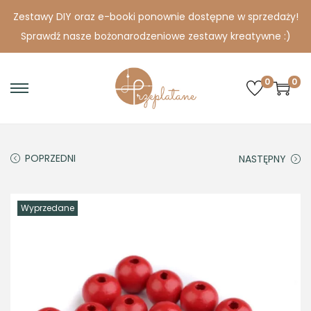
Zestawy DIY oraz e-booki ponownie dostępne w sprzedaży!
Sprawdź nasze bożonarodzeniowe zestawy kreatywne :)
0
0
S
S
k
k
i
i
p
p
POPRZEDNI
NASTĘPNY
t
t
o
o
Wyprzedane
n
c
a
o
v
n
i
t
g
e
a
n