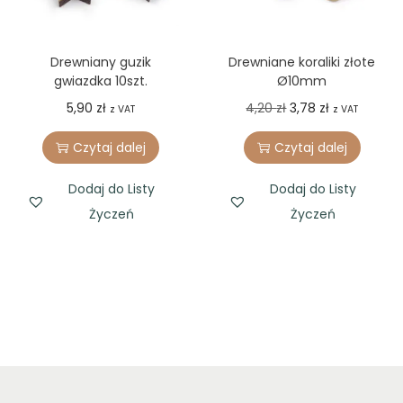
Drewniany guzik
Drewniane koraliki złote
gwiazdka 10szt.
Ø10mm
O
C
5,90
zł
4,20
zł
3,78
zł
z VAT
z VAT
r
u
Czytaj dalej
Czytaj dalej
i
r
g
r
Dodaj do Listy
Dodaj do Listy
i
e
Życzeń
Życzeń
n
n
a
t
l
p
p
r
r
i
i
c
c
e