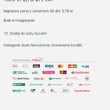
r
u
Najniższa cena z ostatnich 30 dni:
i
r
3,78
zł
.
g
r
Brak w magazynie
i
e
n
n
Dodaj do Listy Życzeń
a
t
Kategorie:
Boże Narodzenie
,
Drewniane koraliki
l
p
p
r
r
i
i
c
c
e
e
i
w
s
a
:
s
3
:
,