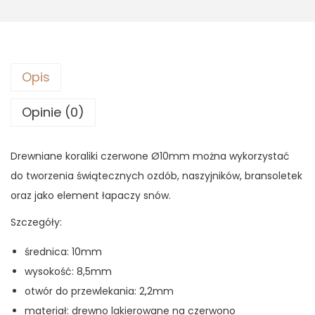
4
7
,
8
2
0
z
Opis
ł
z
.
Opinie (0)
ł
.
Drewniane koraliki czerwone Ø10mm można wykorzystać
do tworzenia świątecznych ozdób, naszyjników, bransoletek
oraz jako element łapaczy snów.
Szczegóły:
średnica: 10mm
wysokość: 8,5mm
otwór do przewlekania: 2,2mm
materiał: drewno lakierowane na czerwono