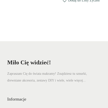
Dodaj do Listy Życzeń
2
0
z
ł
z
.
ł
.
Miło Cię widzieć!
Zapraszam Cię do świata makramy! Znajdziesz tu sznurki,
drewniane akcesoria, zestawy DIY i wiele, wiele więcej...
Informacje