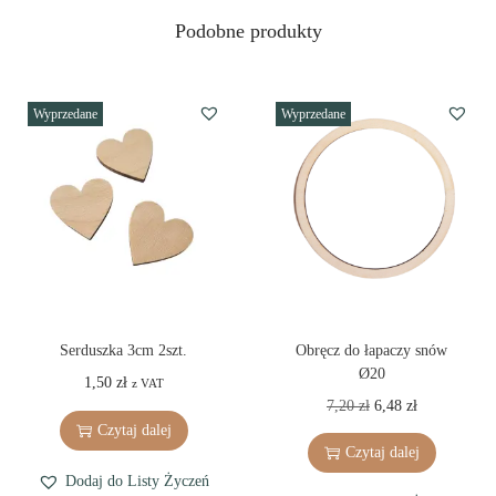
Podobne produkty
Wyprzedane
Wyprzedane
Serduszka 3cm 2szt.
Obręcz do łapaczy snów
Ø20
1,50
zł
z VAT
O
C
7,20
zł
6,48
zł
Czytaj dalej
r
u
Czytaj dalej
i
r
Dodaj do Listy Życzeń