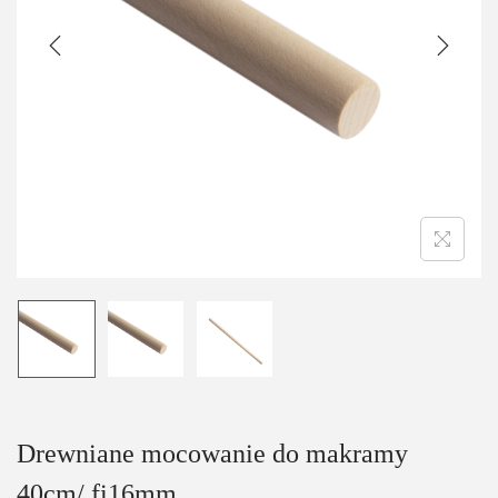
t
t
i
o
n
Drewniane mocowanie do makramy
40cm/ fi16mm