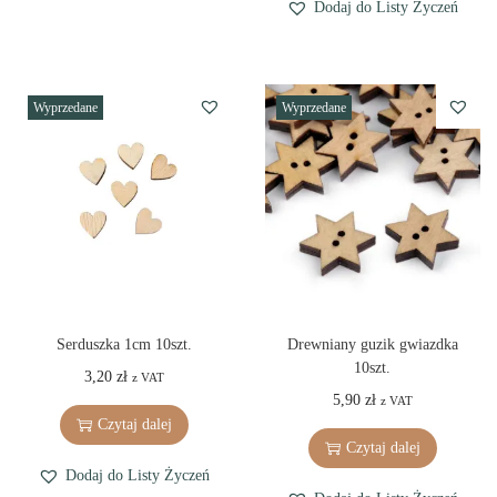
g
r
Dodaj do Listy Życzeń
i
e
n
n
a
t
Wyprzedane
Wyprzedane
l
p
p
r
r
i
i
c
c
e
e
i
w
s
a
:
Serduszka 1cm 10szt.
Drewniany guzik gwiazdka
10szt.
s
6
3,20
zł
z VAT
5,90
zł
z VAT
:
,
Czytaj dalej
7
4
Czytaj dalej
,
8
Dodaj do Listy Życzeń