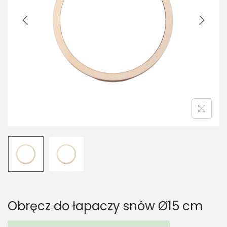
t
t
i
o
n
Obręcz do łapaczy snów Ø15 cm