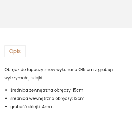
s
5
d
:
,
o
6
8
ł
,
5
a
5
p
0
z
a
Opis
ł
c
z
.
z
Obręcz do łapaczy snów wykonana Ø15 cm z grubej i
ł
y
wytrzymałej sklejki.
.
s
n
średnica zewnętrzna obręczy: 15cm
ó
średnica wewnętrzna obręczy: 13cm
w
grubość sklejki: 4mm
Ø
1
5