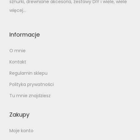
:
2
sznurki, drewniane akcesoria, zestawy DIY i wiele, wiele
1
,
więcej...
3
5
,
1
Informacje
9
0
z
O mnie
ł
Kontakt
z
.
ł
Regulamin sklepu
.
Polityka prywatności
Tu mnie znajdziesz
Zakupy
Moje konto