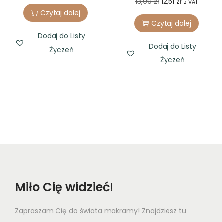
O
C
13,90
zł
12,51
zł
z VAT
Czytaj dalej
r
u
Czytaj dalej
i
r
Dodaj do Listy
g
r
Dodaj do Listy
Życzeń
i
e
Życzeń
n
n
a
t
l
p
p
r
r
i
i
c
c
e
e
i
w
s
Miło Cię widzieć!
a
:
s
1
Zapraszam Cię do świata makramy! Znajdziesz tu