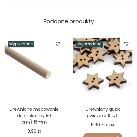
c
m
Podobne produkty
Wyprzedane
Wyprzedane
Drewniane mocowanie
Drewniany guzik
do makramy 50
gwiazdka 10szt.
cm/fi16mm
5,90
zł
z VAT
3,90
zł