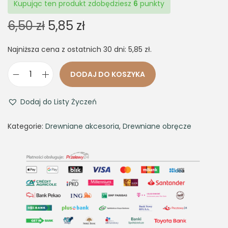
Kupując ten produkt zdobędziesz
6
punkty
O
C
6,50
zł
5,85
zł
r
u
Najniższa cena z ostatnich 30 dni:
5,85
zł
.
i
r
g
r
DODAJ DO KOSZYKA
i
e
i
n
n
l
Dodaj do Listy Życzeń
a
t
o
l
p
ś
Kategorie:
Drewniane akcesoria
,
Drewniane obręcze
p
r
ć
r
i
O
i
c
b
c
e
r
e
i
ę
w
s
c
a
:
z