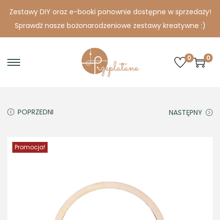
Zestawy DIY oraz e-booki ponownie dostępne w sprzedaży!
Sprawdź nasze bożonarodzeniowe zestawy kreatywne :)
0
0
S
S
k
k
i
i
p
p
POPRZEDNI
NASTĘPNY
t
t
o
o
Promocja!
n
c
a
o
v
n
i
t
g
e
a
n