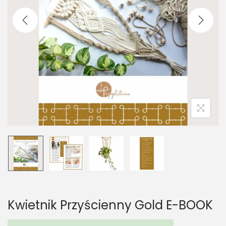
t
t
i
o
n
Kwietnik Przyścienny Gold E-BOOK