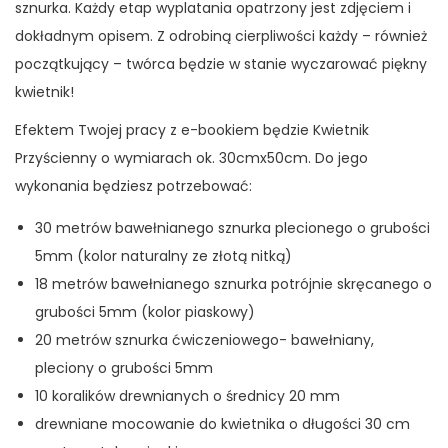
sznurka. Każdy etap wyplatania opatrzony jest zdjęciem i
E
dokładnym opisem. Z odrobiną cierpliwości każdy – również
-
początkujący – twórca będzie w stanie wyczarować piękny
B
kwietnik!
O
O
Efektem Twojej pracy z e-bookiem będzie Kwietnik
K
Przyścienny o wymiarach ok. 30cmx50cm. Do jego
wykonania będziesz potrzebować:
30 metrów bawełnianego sznurka plecionego o grubości
5mm (kolor naturalny ze złotą nitką)
18 metrów bawełnianego sznurka potrójnie skręcanego o
grubości 5mm (kolor piaskowy)
20 metrów sznurka ćwiczeniowego- bawełniany,
pleciony o grubości 5mm
10 koralików drewnianych o średnicy 20 mm
drewniane mocowanie do kwietnika o długości 30 cm