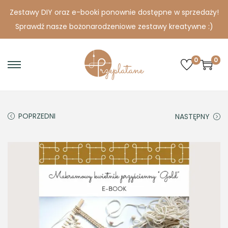
Zestawy DIY oraz e-booki ponownie dostępne w sprzedaży!
Sprawdź nasze bożonarodzeniowe zestawy kreatywne :)
0
0
S
S
k
k
i
i
p
p
POPRZEDNI
NASTĘPNY
t
t
o
o
n
c
a
o
v
n
i
t
g
e
a
n