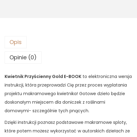
k
P
r
z
y
Opis
ś
c
Opinie (0)
i
e
Kwietnik Przyścienny Gold E-BOOK
to elektroniczna wersja
n
instrukcji, która przeprowadzi Cię przez proces wyplatania
n
projektu makramowego kwietnika! Gotowe dzieło będzie
y
doskonałym miejscem dla doniczek z roślinami
G
domowymi- szczególnie tych pnących.
o
Dzięki instrukcji poznasz podstawowe makramowe sploty,
l
które potem możesz wykorzystać w autorskich dziełach ze
d