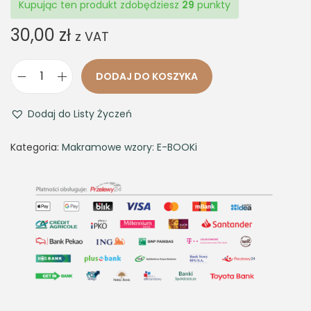
Kupując ten produkt zdobędziesz
29
punkty
30,00
zł
z VAT
DODAJ DO KOSZYKA
i
l
Dodaj do Listy Życzeń
o
ś
Kategoria:
Makramowe wzory: E-BOOKi
ć
K
w
i
e
t
n
i