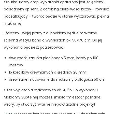
sznurka. Każdy etap wyplatania opatrzony jest zdjęciem i
dokładnym opisem. Z odrobiną cierpliwości każdy – również
początkujący – twórca będzie w stanie wyczarować piękną
makramę!
Efektem Twojej pracy z e-bookiem będzie makrama
ścienna w stylu boho o wymiarach ok. 50×70 cm. Do jej
wykonania będziesz potrzebować:
dwa motki sznurka plecionego
5 mm, każdy po 100
metrów
15 koralików drewnianych o średnicy 20 mm
drewniane mocowanie do makramy o długości 50 cm
Czas wyplatania makramy to ok. 4-5h. Po wykonaniu
Makramy Subtelnej możesz śmiało “mieszać” poznane
wzory, by stworzyć własne niepowtarzalne projekty!