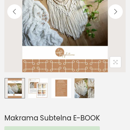
t
t
i
o
n
Makrama Subtelna E-BOOK