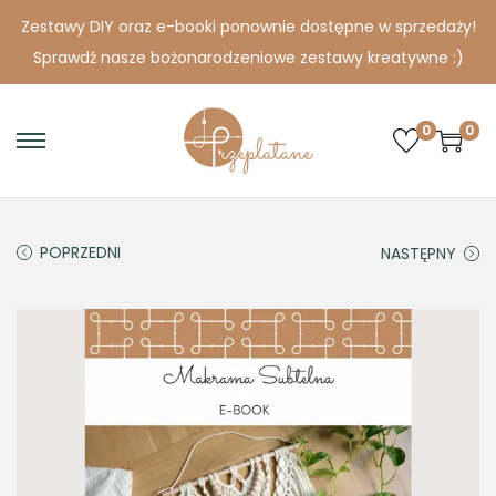
Zestawy DIY oraz e-booki ponownie dostępne w sprzedaży!
Sprawdź nasze bożonarodzeniowe zestawy kreatywne :)
0
0
S
S
k
k
i
i
p
p
POPRZEDNI
NASTĘPNY
t
t
o
o
n
c
a
o
v
n
i
t
g
e
a
n