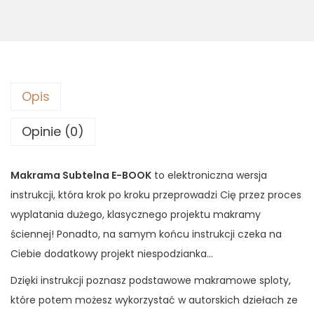
S
u
b
t
e
Opis
l
n
Opinie (0)
a
E
Makrama Subtelna E-BOOK
to elektroniczna wersja
-
instrukcji, która krok po kroku przeprowadzi Cię przez proces
B
wyplatania dużego, klasycznego projektu makramy
O
ściennej! Ponadto, na samym końcu instrukcji czeka na
O
Ciebie dodatkowy projekt niespodzianka…
K
Dzięki instrukcji poznasz podstawowe makramowe sploty,
które potem możesz wykorzystać w autorskich dziełach ze