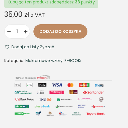
Kupując ten produkt zdobędziesz
33
punkty
35,00
zł
z VAT
DODAJ DO KOSZYKA
i
l
Dodaj do Listy Życzeń
o
ś
Kategoria:
Makramowe wzory: E-BOOKi
ć
M
a
k
r
a
m
a