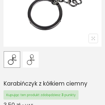
t
t
i
o
n
Karabińczyk z kółkiem ciemny
Kupując ten produkt zdobędziesz
3
punkty