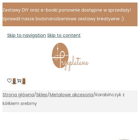
Zestawy DIY oraz e-booki ponownie dostępne w sprzedaży!
Sprawdź nasze bożonarodzeniowe zestawy kreatywne :)
Skip to navigation
Skip to content
0
0
Strona główna
/
Sklep
/
Metalowe akcesoria
/
Karabińczyk z
kółkiem srebrny