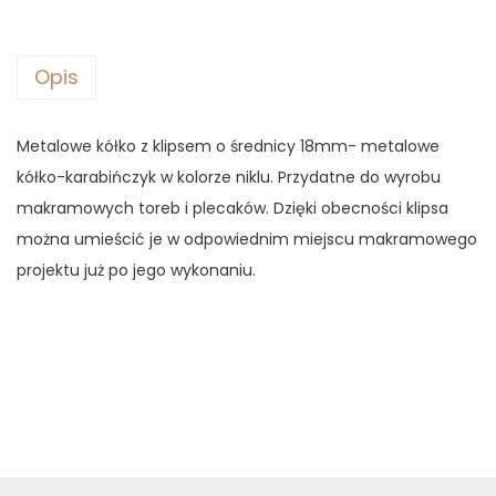
,
5
5
ł
0
z
k
Opis
ł
o
z
.
z
Metalowe kółko z klipsem o średnicy 18mm- metalowe
ł
k
kółko-karabińczyk w kolorze niklu. Przydatne do wyrobu
.
l
makramowych toreb i plecaków. Dzięki obecności klipsa
i
można umieścić je w odpowiednim miejscu makramowego
p
projektu już po jego wykonaniu.
s
e
m
ś
r
e
d
n