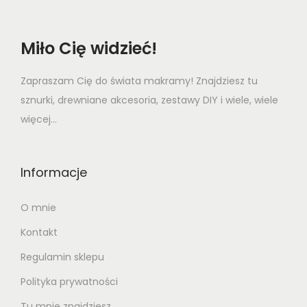
i
c
Miło Cię widzieć!
a
1
Zapraszam Cię do świata makramy! Znajdziesz tu
8
sznurki, drewniane akcesoria, zestawy DIY i wiele, wiele
m
więcej...
m
Informacje
O mnie
Kontakt
Regulamin sklepu
Polityka prywatności
Tu mnie znajdziesz