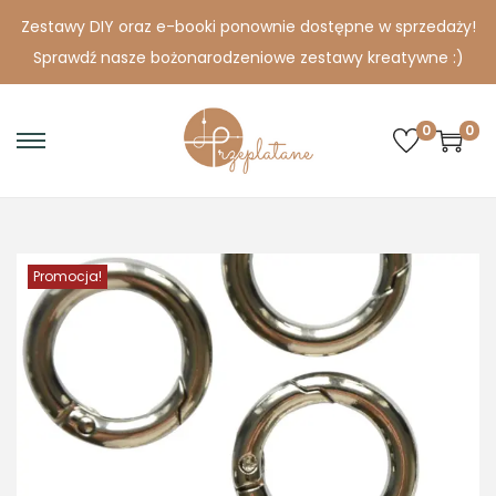
Zestawy DIY oraz e-booki ponownie dostępne w sprzedaży!
Sprawdź nasze bożonarodzeniowe zestawy kreatywne :)
0
0
S
S
k
k
i
i
p
p
Promocja!
t
t
o
o
n
c
a
o
v
n
i
t
g
e
a
n