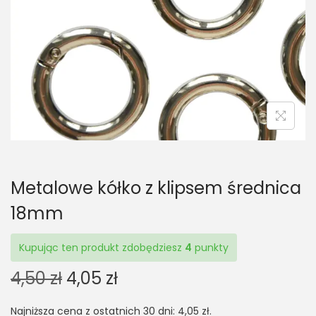
t
t
i
o
n
Metalowe kółko z klipsem średnica
18mm
Kupując ten produkt zdobędziesz
4
punkty
O
C
4,50
zł
4,05
zł
r
u
Najniższa cena z ostatnich 30 dni:
4,05
zł
.