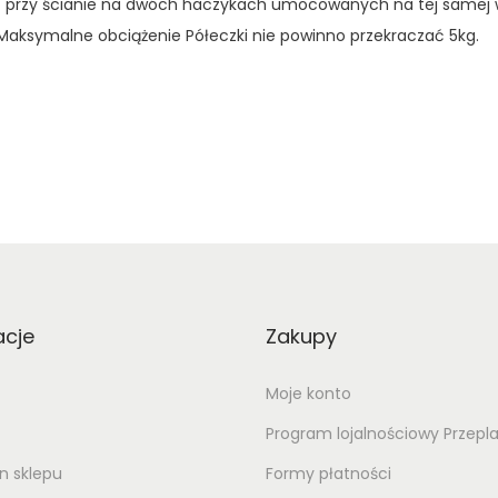
sić przy ścianie na dwóch haczykach umocowanych na tej samej 
. Maksymalne obciążenie Półeczki nie powinno przekraczać 5kg.
acje
Zakupy
Moje konto
Program lojalnościowy Przepl
n sklepu
Formy płatności