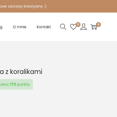
owe zestawy kreatywne :)
0
0
og
O mnie
Kontakt
 z koralikami
dziesz
170
punkty