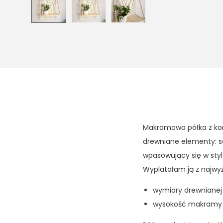
Makramowa półka z kor
drewniane elementy: so
wpasowujący się w sty
Wyplatałam ją z najwyż
wymiary drewnianej 
wysokość makramy l