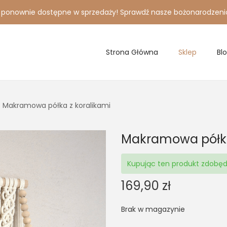
i ponownie dostępne w sprzedaży! Sprawdź nasze bożonarodzeni
Strona Główna
Sklep
Bl
Makramowa półka z koralikami
Makramowa półka
Kupując ten produkt zdobę
169,90
zł
Brak w magazynie