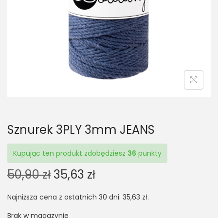
t
t
i
o
n
Sznurek 3PLY 3mm JEANS
Kupując ten produkt zdobędziesz
36
punkty
O
C
50,90
zł
35,63
zł
r
u
Najniższa cena z ostatnich 30 dni:
35,63
zł
.
i
r
g
r
Brak w magazynie