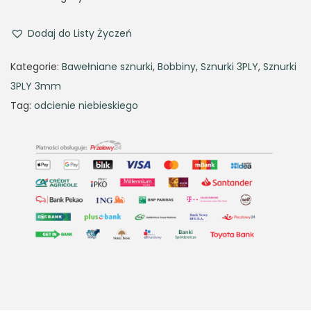
i
e
n
n
Dodaj do Listy Życzeń
a
t
Kategorie:
Bawełniane sznurki
,
Bobbiny
,
Sznurki 3PLY
,
Sznurki
l
p
3PLY 3mm
p
r
Tag:
odcienie niebieskiego
r
i
i
c
c
e
e
i
w
s
a
:
s
3
:
5
5
,
0
6
,
3