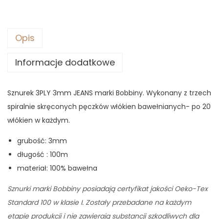
9
0
z
ł
Opis
z
.
Informacje dodatkowe
ł
.
Sznurek 3PLY 3mm JEANS marki Bobbiny. Wykonany z trzech
spiralnie skręconych pęczków włókien bawełnianych- po 20
włókien w każdym.
grubość: 3mm
długość : 100m
materiał: 100% bawełna
Sznurki marki Bobbiny posiadają certyfikat jakości Oeko-Tex
Standard 100 w klasie I. Zostały przebadane na każdym
etapie produkcji i nie zawierają substancji szkodliwych dla