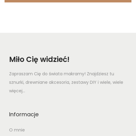
t
t
i
o
n
Miło Cię widzieć!
Zapraszam Cię do świata makramy! Znajdziesz tu
sznurki, drewniane akcesoria, zestawy DIY i wiele, wiele
więcej...
Informacje
O mnie