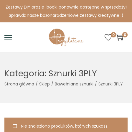
Zestawy DIY oraz e-booki ponownie dostępne w sprzedaży!
Sprawdź nasze bożonarodzeniowe zestawy kreatywne :)
0
0
S
S
k
k
i
i
p
p
Kategoria:
Sznurki 3PLY
t
t
o
o
Strona główna
/
Sklep
/
Bawełniane sznurki
/
Sznurki 3PLY
n
c
a
o
v
n
i
t
g
e
Nie znaleziono produktów, których szukasz.
a
n