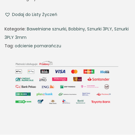
i
e
n
n
Dodaj do Listy Życzeń
a
t
Kategorie:
Bawełniane sznurki
,
Bobbiny
,
Sznurki 3PLY
,
Sznurki
l
p
3PLY 3mm
p
r
Tag:
odcienie pomarańczu
r
i
i
c
c
e
e
i
w
s
a
:
s
3
:
5
5
,
0
6
,
3