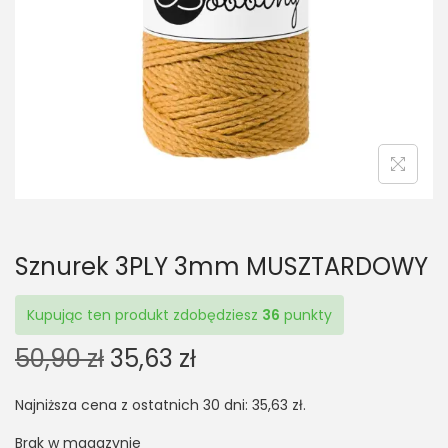
t
t
i
o
n
Sznurek 3PLY 3mm MUSZTARDOWY
Kupując ten produkt zdobędziesz
36
punkty
O
C
50,90
zł
35,63
zł
r
u
Najniższa cena z ostatnich 30 dni:
35,63
zł
.
i
r
g
r
Brak w magazynie