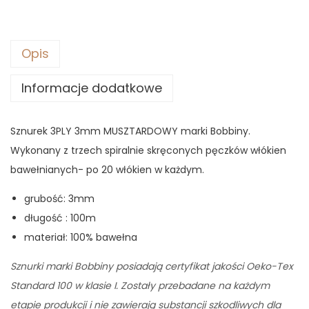
9
0
z
ł
Opis
z
.
Informacje dodatkowe
ł
.
Sznurek 3PLY 3mm MUSZTARDOWY marki Bobbiny.
Wykonany z trzech spiralnie skręconych pęczków włókien
bawełnianych- po 20 włókien w każdym.
grubość: 3mm
długość : 100m
materiał: 100% bawełna
Sznurki marki Bobbiny posiadają certyfikat jakości Oeko-Tex
Standard 100 w klasie I. Zostały przebadane na każdym
etapie produkcji i nie zawierają substancji szkodliwych dla