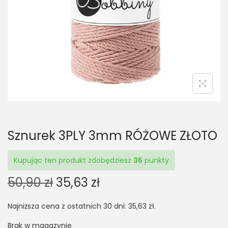
t
t
i
o
n
Sznurek 3PLY 3mm RÓŻOWE ZŁOTO
Kupując ten produkt zdobędziesz
36
punkty
O
C
50,90
zł
35,63
zł
r
u
Najniższa cena z ostatnich 30 dni:
35,63
zł
.
i
r
g
r
Brak w magazynie