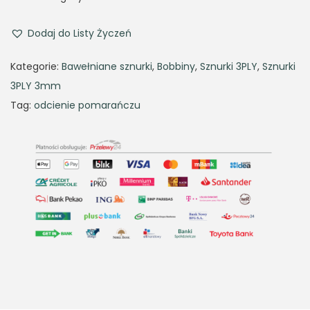
i
e
n
n
Dodaj do Listy Życzeń
a
t
Kategorie:
Bawełniane sznurki
,
Bobbiny
,
Sznurki 3PLY
,
Sznurki
l
p
3PLY 3mm
p
r
Tag:
odcienie pomarańczu
r
i
i
c
c
e
e
i
w
s
a
:
s
3
:
5
5
,
0
6
,
3