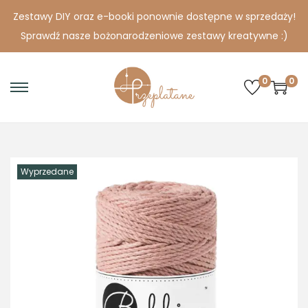
Zestawy DIY oraz e-booki ponownie dostępne w sprzedaży!
Sprawdź nasze bożonarodzeniowe zestawy kreatywne :)
0
0
S
S
k
k
i
i
p
p
Wyprzedane
t
t
o
o
n
c
a
o
v
n
i
t
g
e
a
n