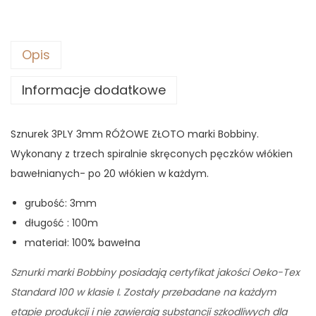
9
0
z
ł
Opis
z
.
Informacje dodatkowe
ł
.
Sznurek 3PLY 3mm RÓŻOWE ZŁOTO marki Bobbiny.
Wykonany z trzech spiralnie skręconych pęczków włókien
bawełnianych- po 20 włókien w każdym.
grubość: 3mm
długość : 100m
materiał: 100% bawełna
Sznurki marki Bobbiny posiadają certyfikat jakości Oeko-Tex
Standard 100 w klasie I. Zostały przebadane na każdym
etapie produkcji i nie zawierają substancji szkodliwych dla