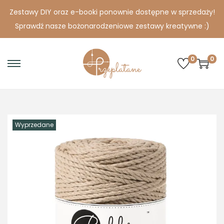
Zestawy DIY oraz e-booki ponownie dostępne w sprzedaży!
Sprawdź nasze bożonarodzeniowe zestawy kreatywne :)
0
0
S
S
k
k
i
i
p
p
Wyprzedane
t
t
o
o
n
c
a
o
v
n
i
t
g
e
a
n