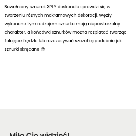
Bawełniany sznurek 3PLY doskonale sprawdzi się w
tworzeniu różnych makramowych dekoracji. Węzły
wykonane tym rodzajem sznurka mają niepowtarzalny
charakter, a końcówki sznurków można rozplatać tworząc
falujące frędzle lub rozczesywać szczotką podobnie jak
sznurki skręcane 🙂
Miło Cię widzieć!