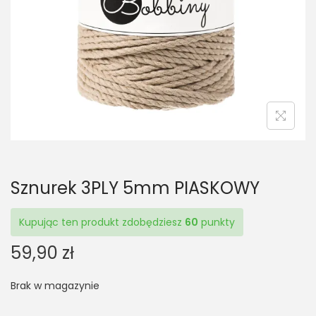
t
t
i
o
n
Sznurek 3PLY 5mm PIASKOWY
Kupując ten produkt zdobędziesz
60
punkty
59,90
zł
Brak w magazynie