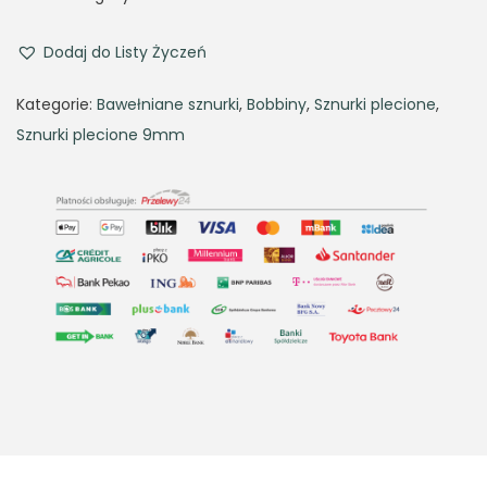
i
e
n
n
Dodaj do Listy Życzeń
a
t
Kategorie:
Bawełniane sznurki
,
Bobbiny
,
Sznurki plecione
,
l
p
Sznurki plecione 9mm
p
r
r
i
i
c
c
e
e
i
w
s
a
:
s
4
:
8
6
,
9
9
,
3