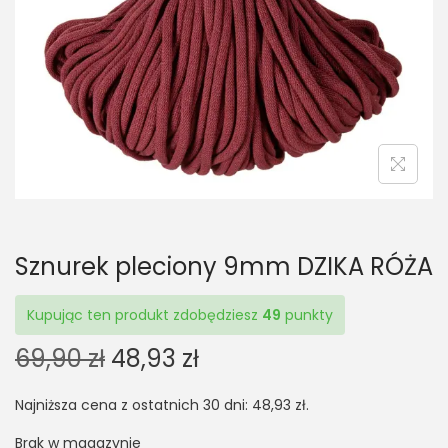
t
t
i
o
n
Sznurek pleciony 9mm DZIKA RÓŻA
Kupując ten produkt zdobędziesz
49
punkty
O
C
69,90
zł
48,93
zł
r
u
Najniższa cena z ostatnich 30 dni:
48,93
zł
.
i
r
g
r
Brak w magazynie