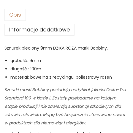
9
0
z
Opis
ł
Informacje dodatkowe
z
.
ł
.
Sznurek pleciony 9mm DZIKA RÓŻA marki Bobbiny.
grubość: 9mm
długość : 100m
materiał: bawełna z recyklingu, poliestrowy rdzeń
Sznurki marki Bobbiny posiadają certyfikat jakości Oeko-Tex
Standard 100 w klasie I. Zostały przebadane na każdym
etapie produkcji i nie zawierają substancji szkodliwych dla
zdrowia człowieka. Mogą być bezpiecznie stosowane nawet
w produktach dla niemowląt i alergików.