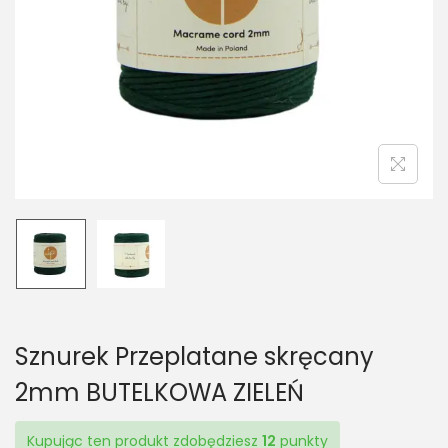
t
t
i
o
n
Sznurek Przeplatane skręcany
2mm BUTELKOWA ZIELEŃ
Kupując ten produkt zdobędziesz
12
punkty