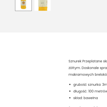
Sznurek Przeplatane s
żółtym. Doskonale spr
makramowych breloków
grubość sznurka: 
długość: 100 metró
skład: bawełna