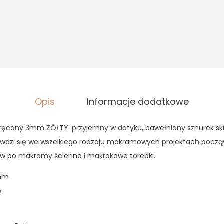
,
3
9
0
z
ł
z
.
ł
.
Opis
Informacje dodatkowe
kręcany 3mm ŻÓŁTY: przyjemny w dotyku, bawełniany sznurek sk
awdzi się we wszelkiego rodzaju makramowych projektach pocz
 po makramy ścienne i makrakowe torebki.
3mm
w