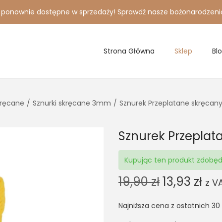
i ponownie dostępne w sprzedaży! Sprawdź nasze bożonarodzeni
Strona Główna
Sklep
Bl
kręcane
/
Sznurki skręcane 3mm
/
Sznurek Przeplatane skręca
Sznurek Przepla
Kupując ten produkt zdobę
O
C
19,90
zł
13,93
zł
z V
r
u
Najniższa cena z ostatnich 30
i
r