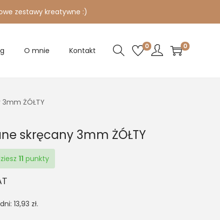
owe zestawy kreatywne :)
0
0
og
O mnie
Kontakt
ny 3mm ŻÓŁTY
tane skręcany 3mm ŻÓŁTY
dziesz
11
punkty
AT
 dni:
13,93
zł
.