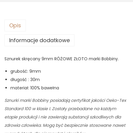
9
9
,
3
9
0
z
Opis
ł
Informacje dodatkowe
z
.
ł
.
Sznurek skręcany 9mm RÓŻOWE ZŁOTO marki Bobbiny.
grubość: 9mm
długość : 30m
materiał: 100% bawełna
Sznurki marki Bobbiny posiadają certyfikat jakości Oeko-Tex
Standard 100 w klasie I. Zostały przebadane na każdym
etapie produkcji i nie zawierają substancji szkodliwych dla
zdrowia człowieka. Mogą być bezpiecznie stosowane nawet