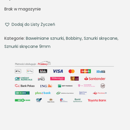
i
r
g
r
Brak w magazynie
i
e
n
n
Dodaj do Listy Życzeń
a
t
Kategorie:
Bawełniane sznurki
,
Bobbiny
,
Sznurki skręcane
,
l
p
Sznurki skręcane 9mm
p
r
r
i
i
c
c
e
e
i
w
s
a
:
s
3
:
4
4
,