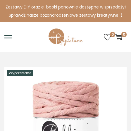
Zestawy DIY oraz e-booki ponownie dostępne w sprzedaży!
Sprawdź nasze bożonarodzeniowe zestawy kreatywne :)
0
0
S
S
k
k
i
i
p
p
Wyprzedane
t
t
o
o
n
c
a
o
v
n
i
t
g
e
a
n