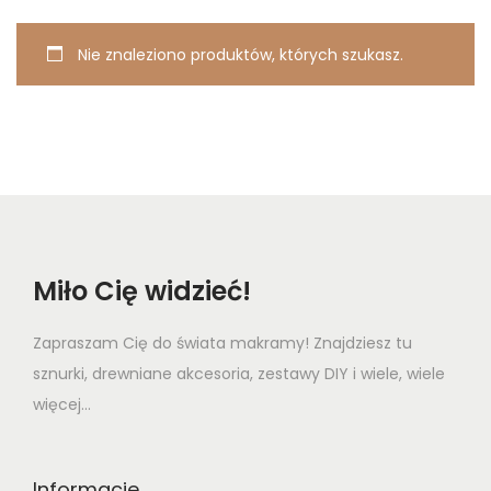
t
t
Nie znaleziono produktów, których szukasz.
i
o
n
Miło Cię widzieć!
Zapraszam Cię do świata makramy! Znajdziesz tu
sznurki, drewniane akcesoria, zestawy DIY i wiele, wiele
więcej...
Informacje