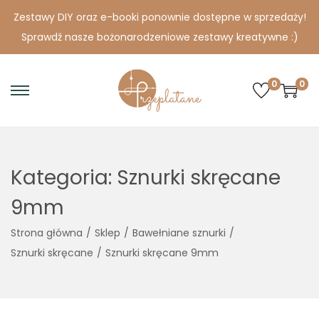
Zestawy DIY oraz e-booki ponownie dostępne w sprzedaży!
Sprawdź nasze bożonarodzeniowe zestawy kreatywne :)
0
0
S
S
k
k
i
i
p
p
Kategoria:
Sznurki skręcane
t
t
o
o
9mm
n
c
Strona główna
/
Sklep
/
Bawełniane sznurki
/
a
o
Sznurki skręcane
/
Sznurki skręcane 9mm
v
n
i
t
g
e
a
n