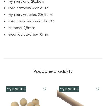
wymiary dna: 20x15cm
j
ilość otworów w dnie: 37
o
wymiary wieczka: 20x15cm
"
ilość otworów w wieczku: 37
E
grubość: 2,8mm
a
średnica otworów: 10mm
s
t
e
r
"
Podobne produkty
-
k
o
Wyprzedane
Wyprzedane
m
p
l