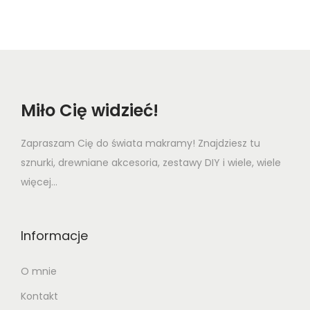
p
r
r
i
i
c
c
e
e
i
w
s
Miło Cię widzieć!
a
:
s
6
Zapraszam Cię do świata makramy! Znajdziesz tu
:
,
sznurki, drewniane akcesoria, zestawy DIY i wiele, wiele
7
4
więcej...
,
8
2
Informacje
0
z
ł
O mnie
z
.
Kontakt
ł