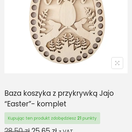
t
t
i
o
n
Baza koszyka z przykrywką Jajo
“Easter”- komplet
Kupując ten produkt zdobędziesz
21
punkty
O
C
28,50
zł
25,65
zł
z VAT