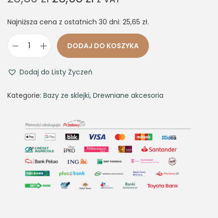
r
u
Najniższa cena z ostatnich 30 dni:
i
r
25,65
zł
.
g
r
DODAJ DO KOSZYKA
i
e
i
n
n
l
Dodaj do Listy Życzeń
a
t
o
l
p
ś
Kategorie:
Bazy ze sklejki
,
Drewniane akcesoria
p
r
ć
r
i
B
i
c
a
c
e
z
e
i
a
w
s
k
a
:
o
s
2
s
:
5
z