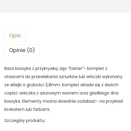
2
,
y
8
6
k
,
5
a
5
z
Opis
0
z
p
ł
r
Opinie (0)
z
.
z
ł
y
Baza koszyka z przykrywką Jajo “Easter”- komplet z
.
k
otworami do przewlekania sznurków lub włóczki wykonany
r
ze sklejki o grubości 2,8mm. Komplet składa się z dwóch
y
części: wieczka z ażurowym wzorem oraz gładkiego dna
w
koszyka. Elementy można dowolnie ozdabiać- na przykład
k
brokatem lub farbami.
ą
Szczegóły produktu:
J
a