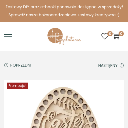
Zestawy DIY oraz e-booki ponownie dostępne w sprzedaży!
Sprawdź nasze bożonarodzeniowe zestawy kreatywne :)
0
0
S
S
k
k
i
i
p
p
POPRZEDNI
NASTĘPNY
t
t
o
o
Promocja!
n
c
a
o
v
n
i
t
g
e
a
n