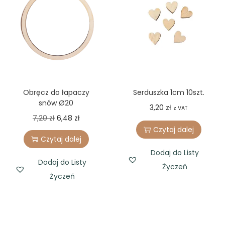
Obręcz do łapaczy
Serduszka 1cm 10szt.
snów Ø20
3,20
zł
z VAT
O
C
7,20
zł
6,48
zł
Czytaj dalej
r
u
Czytaj dalej
i
r
Dodaj do Listy
g
r
Dodaj do Listy
Życzeń
i
e
Życzeń
n
n
a
t
l
p