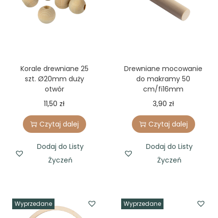
e
t
Korale drewniane 25
Drewniane mocowanie
szt. Ø20mm duży
do makramy 50
otwór
cm/fi16mm
11,50
zł
3,90
zł
Czytaj dalej
Czytaj dalej
Dodaj do Listy
Dodaj do Listy
Życzeń
Życzeń
Wyprzedane
Wyprzedane