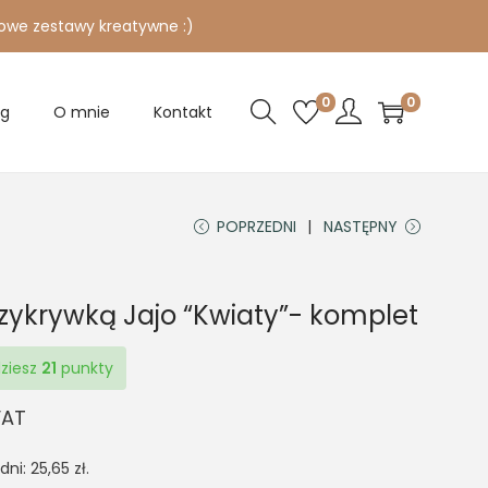
owe zestawy kreatywne :)
0
0
og
O mnie
Kontakt
POPRZEDNI
NASTĘPNY
rzykrywką Jajo “Kwiaty”- komplet
dziesz
21
punkty
VAT
 dni:
25,65
zł
.