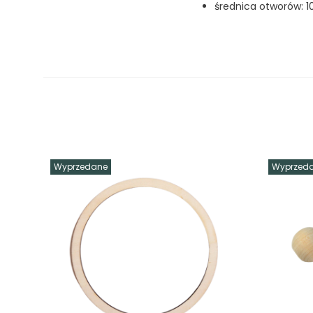
średnica otworów:
Wyprzedane
Wyprzed