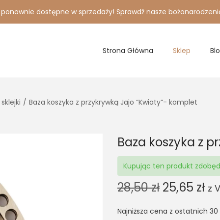
i ponownie dostępne w sprzedaży! Sprawdź nasze bożonarodzeni
Strona Główna
Sklep
Bl
sklejki
/
Baza koszyka z przykrywką Jajo “Kwiaty”- komplet
Baza koszyka z p
Kupując ten produkt zdobę
O
C
28,50
zł
25,65
zł
z 
r
u
Najniższa cena z ostatnich 30
i
r