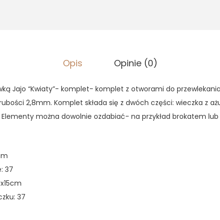
,
5
a
5
z
0
z
p
ł
r
z
.
Opis
Opinie (0)
z
ł
y
.
wką Jajo “Kwiaty”- komplet- komplet z otworami do przewlekania
k
 grubości 2,8mm. Komplet składa się z dwóch części: wieczka z 
r
. Elementy można dowolnie ozdabiać- na przykład brokatem lub
y
w
k
5cm
ą
: 37
J
0x15cm
a
czku: 37
j
o