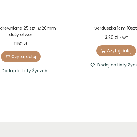
 drewniane 25 szt. Ø20mm
Serduszka 1cm 10szt
duży otwór
3,20
zł
z VAT
11,50
zł
Czytaj dalej
Czytaj dalej
Dodaj do Listy Życ
Dodaj do Listy Życzeń