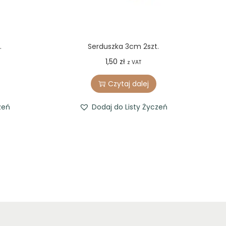
.
Serduszka 3cm 2szt.
1,50
zł
z VAT
Czytaj dalej
zeń
Dodaj do Listy Życzeń