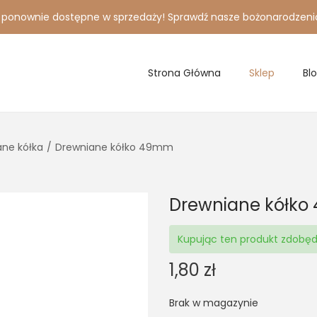
i ponownie dostępne w sprzedaży! Sprawdź nasze bożonarodzeni
Strona Główna
Sklep
Bl
ane kółka
/
Drewniane kółko 49mm
Drewniane kółk
Kupując ten produkt zdobę
1,80
zł
Brak w magazynie