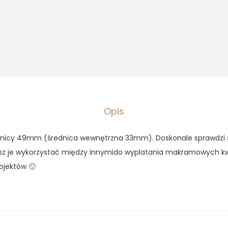
Opis
ednicy 49mm (średnica wewnętrzna 33mm). Doskonale sprawdzi 
esz je wykorzystać między innymido wyplatania makramowych kw
ojektów 🙂