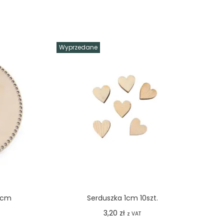
Wyprzedane
5cm
Serduszka 1cm 10szt.
3,20
zł
z VAT