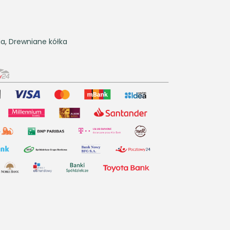
ia
,
Drewniane kółka