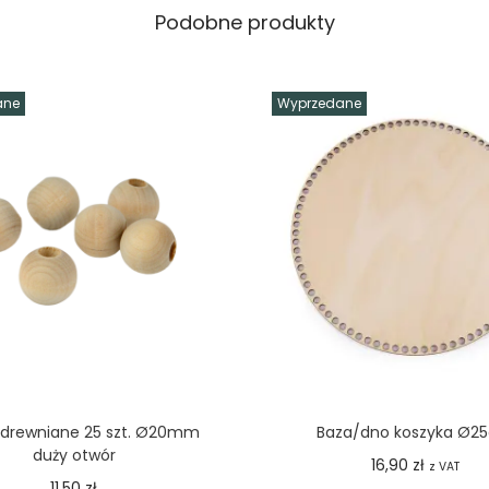
Podobne produkty
ane
Wyprzedane
 drewniane 25 szt. Ø20mm
Baza/dno koszyka Ø2
duży otwór
16,90
zł
z VAT
11,50
zł