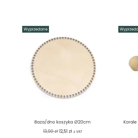
Wyprzedane
Wyprzed
Baza/dno koszyka Ø20cm
Korale
O
C
13,90
zł
12,51
zł
z VAT