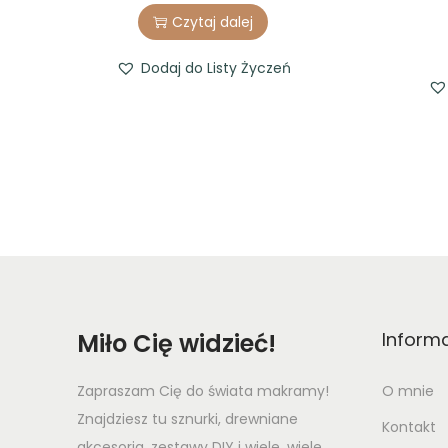
r
u
Czytaj dalej
i
r
g
r
Dodaj do Listy Życzeń
i
e
n
n
a
t
l
p
p
r
r
i
i
c
c
e
e
i
Miło Cię widzieć!
Inform
w
s
a
:
Zapraszam Cię do świata makramy!
O mnie
s
1
Znajdziesz tu sznurki, drewniane
:
2
Kontakt
akcesoria, zestawy DIY i wiele, wiele