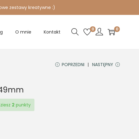
owe zestawy kreatywne :)
0
0
og
O mnie
Kontakt
POPRZEDNI
NASTĘPNY
o 49mm
dziesz
2
punkty