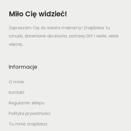
e
i
w
s
Miło Cię widzieć!
a
:
s
6
Zapraszam Cię do świata makramy! Znajdziesz tu
:
,
sznurki, drewniane akcesoria, zestawy DIY i wiele, wiele
7
4
więcej...
,
8
2
Informacje
0
z
ł
O mnie
z
.
Kontakt
ł
.
Regulamin sklepu
Polityka prywatności
Tu mnie znajdziesz