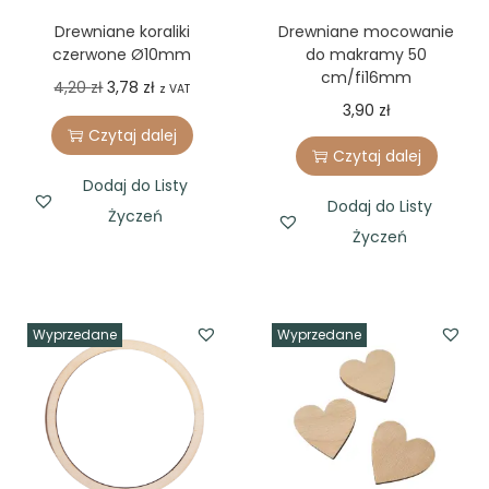
Drewniane koraliki
Drewniane mocowanie
czerwone Ø10mm
do makramy 50
cm/fi16mm
O
C
4,20
zł
3,78
zł
z VAT
3,90
zł
r
u
Czytaj dalej
i
r
Czytaj dalej
g
r
Dodaj do Listy
Dodaj do Listy
i
e
Życzeń
Życzeń
n
n
a
t
l
p
p
r
Wyprzedane
Wyprzedane
r
i
i
c
c
e
e
i
w
s