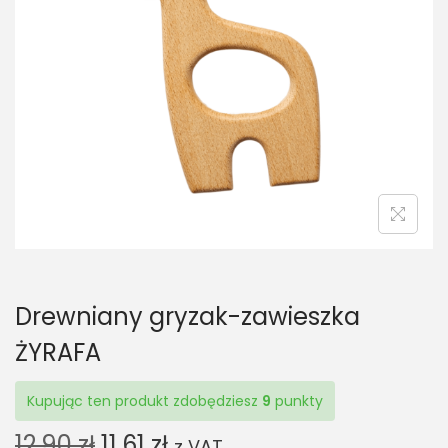
t
t
i
o
n
Drewniany gryzak-zawieszka
ŻYRAFA
Kupując ten produkt zdobędziesz
9
punkty
O
C
12,90
zł
11,61
zł
z VAT