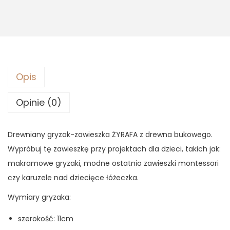
1
,
y
2
6
g
,
1
r
9
y
0
z
z
Opis
ł
a
z
.
k
Opinie (0)
ł
-
.
z
Drewniany gryzak-zawieszka ŻYRAFA z drewna bukowego.
a
Wypróbuj tę zawieszkę przy projektach dla dzieci, takich jak:
w
makramowe gryzaki, modne ostatnio zawieszki montessori
i
czy karuzele nad dziecięce łóżeczka.
e
Wymiary gryzaka:
s
z
szerokość: 11cm
k