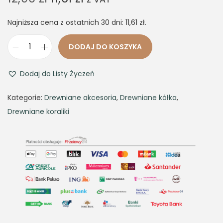
r
u
Najniższa cena z ostatnich 30 dni:
i
r
11,61
zł
.
g
r
DODAJ DO KOSZYKA
i
e
i
n
n
l
Dodaj do Listy Życzeń
a
t
o
l
p
ś
Kategorie:
Drewniane akcesoria
,
Drewniane kółka
,
p
r
ć
Drewniane koraliki
r
i
D
i
c
r
c
e
e
e
i
w
w
s
n
a
:
i
s
1
a
:
1
n