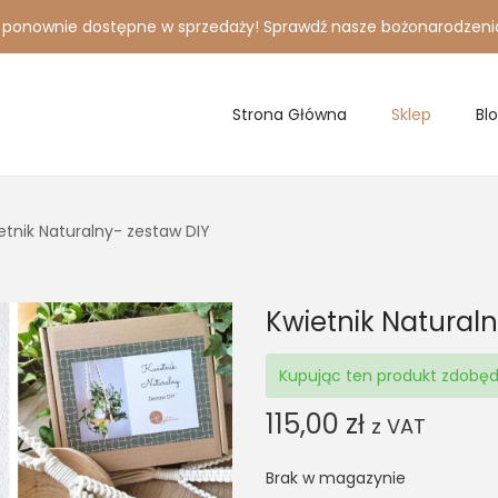
i ponownie dostępne w sprzedaży! Sprawdź nasze bożonarodzeni
Strona Główna
Sklep
Bl
etnik Naturalny- zestaw DIY
Kwietnik Naturaln
Kupując ten produkt zdobę
115,00
zł
z VAT
Brak w magazynie