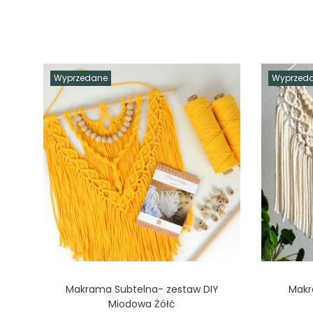
Wyprzedane
Wyprzed
Makrama Subtelna- zestaw DIY
Makr
Miodowa Żółć