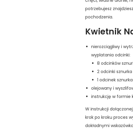
chęci, własne dłonie, n
potrzebujesz znajdzies
pochodzenia.
Kwietnik N
nierozciągliwy i wy
wyplatania odcinki:
8 odcinków sznur
2 odcinki sznurka
1 odcinek sznurk
olejowany i wyszlif
instrukcję w formie 
W instrukcji dołączone
krok po kroku proces 
dokładnymi wskazówkam