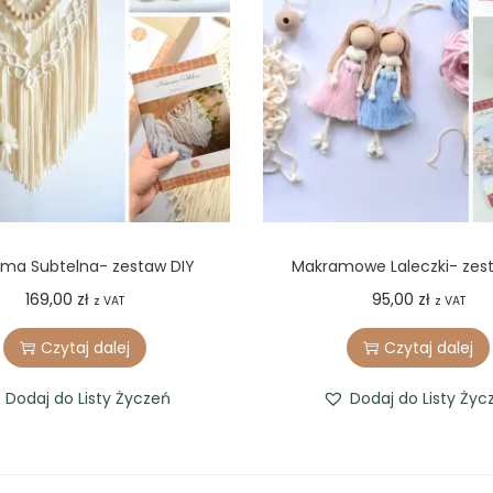
ma Subtelna- zestaw DIY
Makramowe Laleczki- zes
169,00
zł
95,00
zł
z VAT
z VAT
Czytaj dalej
Czytaj dalej
Dodaj do Listy Życzeń
Dodaj do Listy Życ