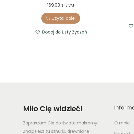
169,00
zł
z VAT
Czytaj dalej
Dodaj do Listy Życzeń
Miło Cię widzieć!
Inform
Zapraszam Cię do świata makramy!
O mnie
Znajdziesz tu sznurki, drewniane
Kontakt