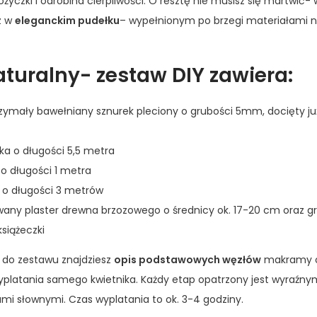
ożyczki i odrobina cierpliwości. O resztę nie musisz się martwić
z w
eleganckim pudełku
– wypełnionym po brzegi materiałami 
aturalny- zestaw DIY zawiera:
trzymały bawełniany sznurek pleciony o grubości 5mm, docięty j
ka o długości 5,5 metra
 o długości 1 metra
a o długości 3 metrów
owany plaster drewna brzozowego o średnicy ok. 17-20 cm oraz g
książeczki
j do zestawu znajdziesz
opis podstawowych węzłów
makramy o
wyplatania samego kwietnika. Każdy etap opatrzony jest wyraźny
i słownymi. Czas wyplatania to ok. 3-4 godziny.