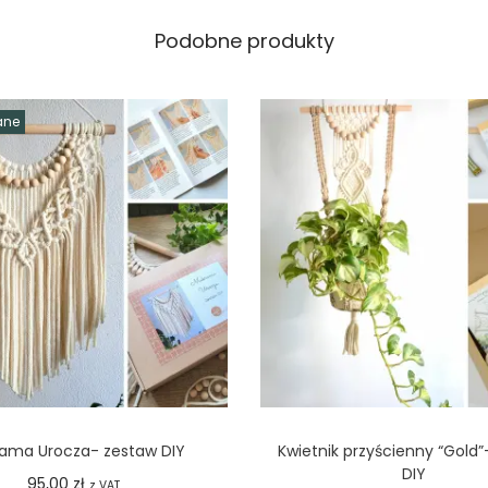
Podobne produkty
ane
ama Urocza- zestaw DIY
Kwietnik przyścienny “Gold
DIY
95,00
zł
z VAT