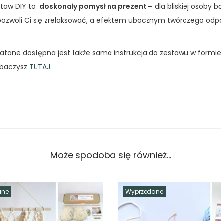
staw DIY to
doskonały pomysł na prezent –
dla bliskiej osoby bą
zwoli Ci się zrelaksować, a efektem ubocznym twórczego odp
latane dostępna jest także sama instrukcja do zestawu w formie
zobaczysz
TUTAJ.
Może spodoba się również…
ane
Wyprzedane