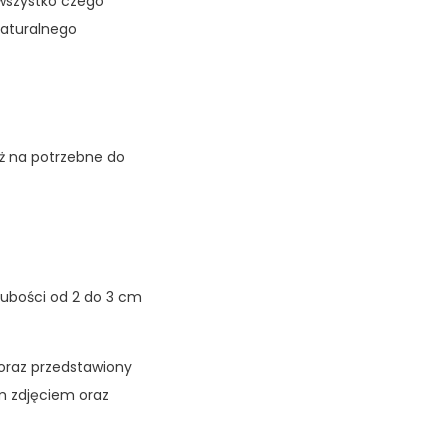
- wszystko czego
naturalnego
uż na potrzebne do
rubości od 2 do 3 cm
raz przedstawiony
m zdjęciem oraz