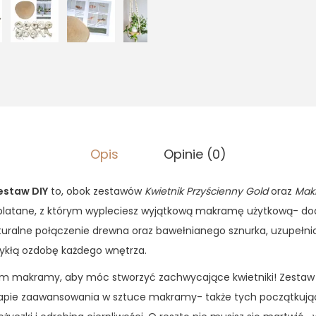
Opis
Opinie (0)
estaw DIY
to, obok zestawów
Kwietnik Przyścienny Gold
oraz
Mak
eplatane, z którym wypleciesz wyjątkową makramę użytkową- d
turalne połączenie drewna oraz bawełnianego sznurka, uzupełnion
wykłą ozdobę każdego wnętrza.
em makramy, aby móc stworzyć zachwycające kwietniki! Zestaw 
apie zaawansowania w sztuce makramy- także tych początkują