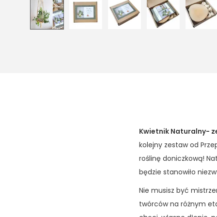
Kwietnik Naturalny- z
kolejny zestaw od Prz
roślinę doniczkową! Na
będzie stanowiło niez
Nie musisz być mistrz
twórców na różnym et