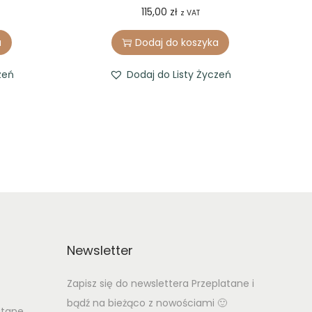
115,00
zł
z VAT
a
Dodaj do koszyka
zeń
Dodaj do Listy Życzeń
Newsletter
Zapisz się do newslettera Przeplatane i
bądź na bieżąco z nowościami 🙂
atane