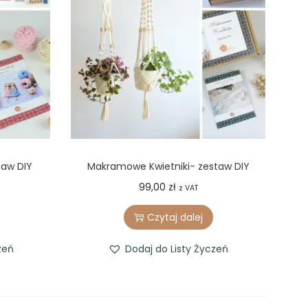
taw DIY
Makramowe Kwietniki- zestaw DIY
99,00
zł
z VAT
Czytaj dalej
zeń
Dodaj do Listy Życzeń