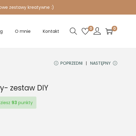
owe zestawy kreatywne :)
0
0
og
O mnie
Kontakt
POPRZEDNI
NASTĘPNY
y- zestaw DIY
dziesz
93
punkty