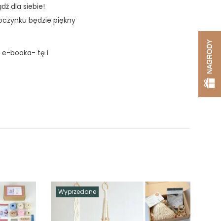
dź dla siebie!
oczynku będzie piękny
NAGRODY
 e-booka- tę i
Wyprzedane