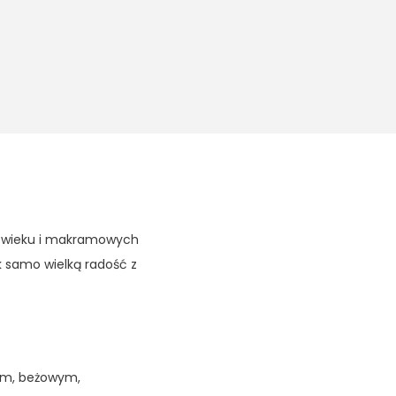
od wieku i makramowych
k samo wielką radość z
ym, beżowym,