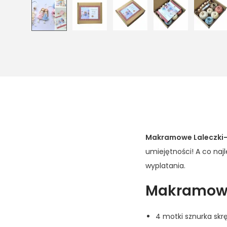
Makramowe Laleczki-
umiejętności! A co naj
wyplatania.
Makramowe 
4 motki sznurka sk