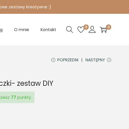
owe zestawy kreatywne :)
0
0
og
O mnie
Kontakt
POPRZEDNI
NASTĘPNY
zki- zestaw DIY
dziesz
77
punkty