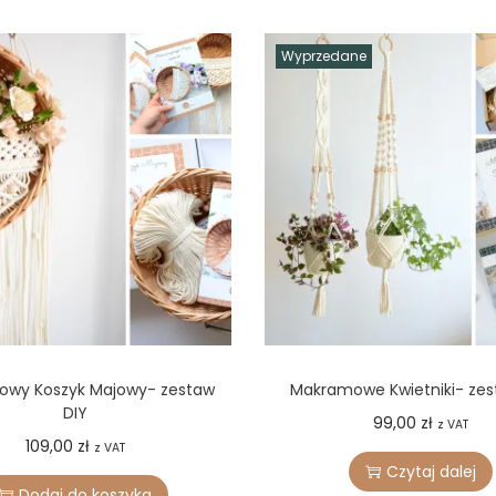
Wyprzedane
wy Koszyk Majowy- zestaw
Makramowe Kwietniki- zes
DIY
99,00
zł
z VAT
109,00
zł
z VAT
Czytaj dalej
Dodaj do koszyka