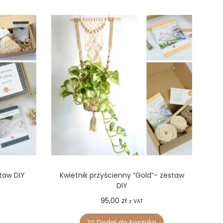
taw DIY
Kwietnik przyścienny “Gold”- zestaw
DIY
95,00
zł
z VAT
Dodaj do koszyka