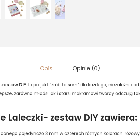
Opis
Opinie (0)
 zestaw DIY
to projekt “zrób to sam” dla każdego, niezależnie 
lepsze, zarówno młodsi jak i starsi makramowi twórcy odczują ta
Laleczki- zestaw DIY
zawiera:
ręcanego pojedynczo 3 mm w czterech różnych kolorach: różow