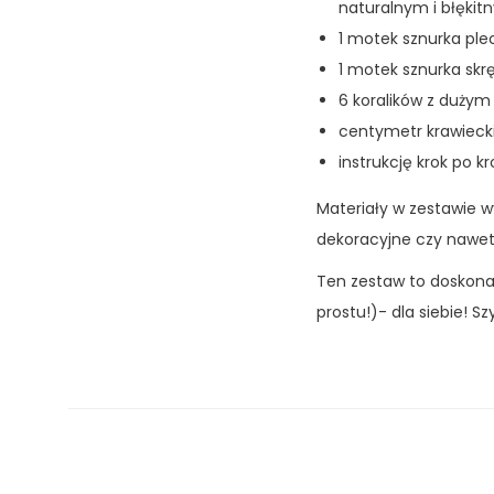
naturalnym i błękit
1 motek sznurka pl
1 motek sznurka s
6 koralików z duży
centymetr krawieck
instrukcję krok po k
Materiały w zestawie w
dekoracyjne czy nawe
Ten zestaw to doskonał
prostu!)- dla siebie! S