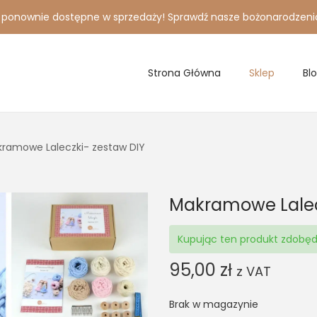
i ponownie dostępne w sprzedaży! Sprawdź nasze bożonarodzeni
Strona Główna
Sklep
Bl
ramowe Laleczki- zestaw DIY
Makramowe Lalec
Kupując ten produkt zdobę
95,00
zł
z VAT
Brak w magazynie