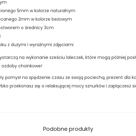
nym
ecionego 5mm w kolorze naturalnym
kręcanego 2mm w kolorze beżowym
m otworem o średnicy 3cm
i
roku z dużymi i wyraźnymi zdjęciami
ystarczą na wykonanie sześciu laleczek, które mogą później pos
t ozdoby choinkowe!
y pomysł na spędzenie czasu ze swoją pociechą, prezent dla ko
zybko przekonasz się o relaksującej mocy sznurków i zaplączesz s
Podobne produkty