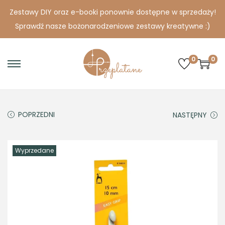
Zestawy DIY oraz e-booki ponownie dostępne w sprzedaży!
Sprawdź nasze bożonarodzeniowe zestawy kreatywne :)
0
0
S
S
k
k
i
i
p
p
POPRZEDNI
NASTĘPNY
t
t
o
o
Wyprzedane
n
c
a
o
v
n
i
t
g
e
a
n