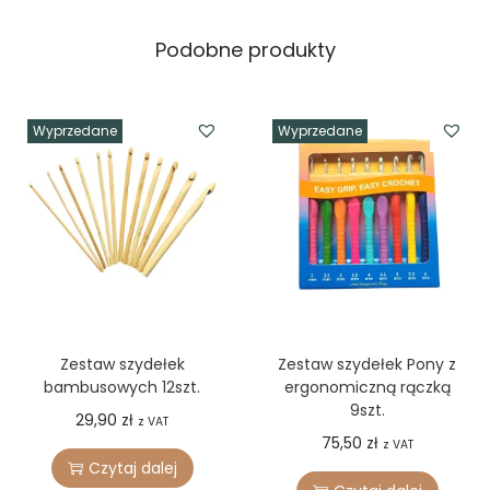
Podobne produkty
Wyprzedane
Wyprzedane
Zestaw szydełek
Zestaw szydełek Pony z
bambusowych 12szt.
ergonomiczną rączką
9szt.
29,90
zł
z VAT
75,50
zł
z VAT
Czytaj dalej