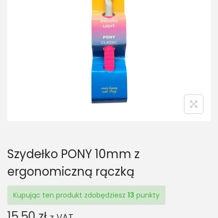
t
t
i
o
n
Szydełko PONY 10mm z
ergonomiczną rączką
Kupując ten produkt zdobędziesz
13
punkty
15,50
zł
z VAT