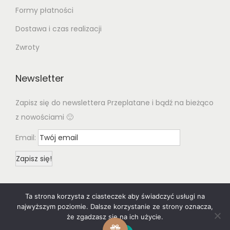
Formy płatności
Dostawa i czas realizacji
Zwroty
Newsletter
Zapisz się do newslettera Przeplatane i bądź na bieżąco
z nowościami 🙂
Email:
Ta strona korzysta z ciasteczek aby świadczyć usługi na
najwyższym poziomie. Dalsze korzystanie ze strony oznacza,
że zgadzasz się na ich użycie.
© 2020 Woostify
Privacy Policy
All rights reserved. Designed