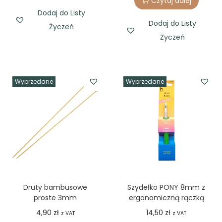
Czytaj dalej
Dodaj do Listy
Dodaj do Listy
Życzeń
Życzeń
Wyprzedane
Wyprzedane
Druty bambusowe
Szydełko PONY 8mm z
proste 3mm
ergonomiczną rączką
4,90
zł
14,50
zł
z VAT
z VAT