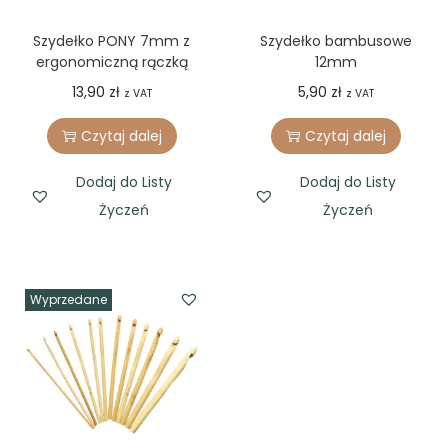
Szydełko PONY 7mm z
Szydełko bambusowe
ergonomiczną rączką
12mm
13,90
zł
5,90
zł
z VAT
z VAT
Czytaj dalej
Czytaj dalej
Dodaj do Listy
Dodaj do Listy
Życzeń
Życzeń
Wyprzedane