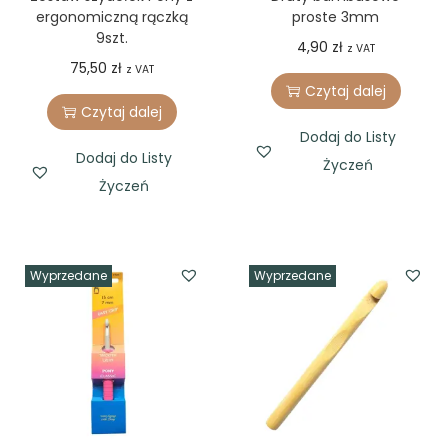
ergonomiczną rączką
proste 3mm
9szt.
4,90
zł
z VAT
75,50
zł
z VAT
Czytaj dalej
Czytaj dalej
Dodaj do Listy
Dodaj do Listy
Życzeń
Życzeń
Wyprzedane
Wyprzedane