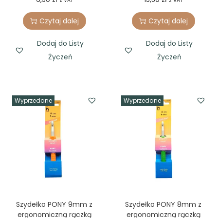
z VAT
z VAT
Odcienie niebieskiego
(31)
Czytaj dalej
Czytaj dalej
Odcienie pomarańczu
(15)
Dodaj do Listy
Dodaj do Listy
Życzeń
Życzeń
Odcienie różu
(27)
Odcienie szarości i srebra
(28)
Odcienie zieleni
(46)
Wyprzedane
Wyprzedane
Odcienie żółci i złota
(15)
Filtr
Szydełko PONY 9mm z
Szydełko PONY 8mm z
ergonomiczną rączką
ergonomiczną rączką