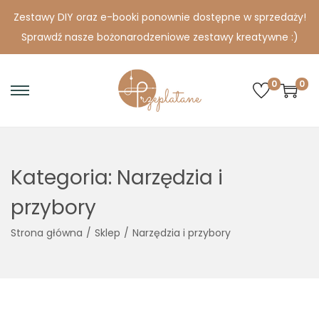
Zestawy DIY oraz e-booki ponownie dostępne w sprzedaży!
Sprawdź nasze bożonarodzeniowe zestawy kreatywne :)
0
0
S
S
k
k
i
i
p
p
Kategoria:
Narzędzia i
t
t
o
o
przybory
n
c
Strona główna
/
Sklep
/
Narzędzia i przybory
a
o
v
n
i
t
g
e
a
n